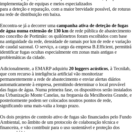
implementação de equipas e meios especializados
para a deteção e reparação, com a maior brevidade possível, de roturas
na rede de distribuição em baixa.
Encontra-se já a decorrer uma
campanha ativa de deteção de fugas
de água numa extensão de 130 km
de rede pública de abastecimento
no concelho de Portimão: os quilómetros foram escolhidos com base
na antiguidade da rede, densidade de ramais por km de rede e variação
de caudal sazonal. O serviço, a cargo da empresa B.Efficient, permitirá
identificar fugas ocultas especialmente em zonas mais antigas e
problemáticas da cidade.
Adicionalmente, a EMARP adquiriu
20 loggers acústicos
, à Tecnilab,
que com recurso à inteligência artificial vão monitorizar
permanentemente a rede de abastecimento e enviar alertas diários
automaticamente à empresa, permitindo determinar o local provável
das fugas de água. Numa primeira fase, os dispositivos serão instalados
na Urbanização Monte Canelas, na freguesia da Mexilhoeira Grande, e
posteriormente podem ser colocados noutros pontos de rede,
significando uma mais-valia a longo prazo.
Os dois projetos de controlo ativo de fugas são financiados pelo Fundo
Ambiental, no âmbito de um protocolo de colaboração técnica e
financeira, e vão contribuir para o uso sustentável e proteção dos