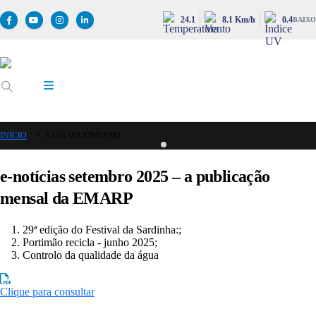
24.1
8.1 Km/h
0.4
BAIXO
INÍCIO
LUÍS MAXIMIANO
e-notícias setembro 2025 – a publicação
mensal da EMARP
29ª edição do Festival da Sardinha:;
Portimão recicla - junho 2025;
Controlo da qualidade da água
Clique para consultar