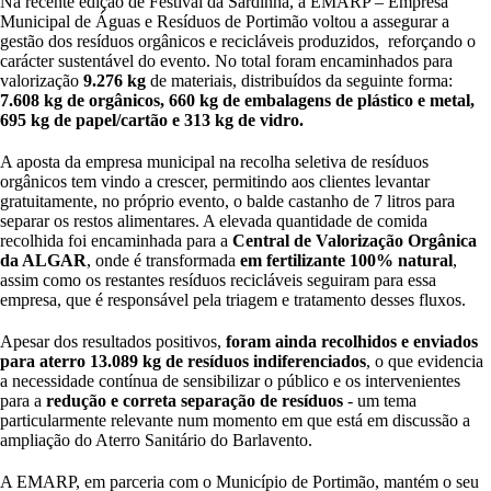
Na recente edição de Festival da Sardinha, a EMARP – Empresa
Municipal de Águas e Resíduos de Portimão voltou a assegurar a
gestão dos resíduos orgânicos e recicláveis produzidos, reforçando o
carácter sustentável do evento. No total foram encaminhados para
valorização
9.276 kg
de materiais, distribuídos da seguinte forma:
7.608 kg de orgânicos, 660 kg de embalagens de plástico e metal,
695 kg de papel/cartão e 313 kg de vidro.
A aposta da empresa municipal na recolha seletiva de resíduos
orgânicos tem vindo a crescer, permitindo aos clientes levantar
gratuitamente, no próprio evento, o balde castanho de 7 litros para
separar os restos alimentares. A elevada quantidade de comida
recolhida foi encaminhada para a
Central de Valorização Orgânica
da ALGAR
, onde é transformada
em fertilizante 100% natural
,
assim como os restantes resíduos recicláveis seguiram para essa
empresa, que é responsável pela triagem e tratamento desses fluxos.
Apesar dos resultados positivos,
foram ainda recolhidos e enviados
para aterro 13.089 kg de resíduos indiferenciados
, o que evidencia
a necessidade contínua de sensibilizar o público e os intervenientes
para a
redução e correta separação de resíduos
- um tema
particularmente relevante num momento em que está em discussão a
ampliação do Aterro Sanitário do Barlavento.
A EMARP, em parceria com o Município de Portimão, mantém o seu