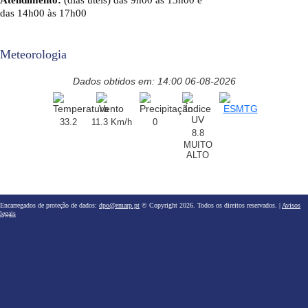
Atendimento:
(dias úteis) das 9h00 às 13h00 e
das 14h00 às 17h00
Meteorologia
Dados obtidos em: 14:00 06-08-2026
33.2
11.3 Km/h
0
8.8
MUITO
ALTO
Encarregados de proteção de dados:
dpo@emarp.pt
© Copyright 2026. Todos os direitos reservados. |
Avisos
legais