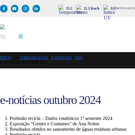
33.2
11.3 Km/h
8.8
MUITO ALTO
INÍCIO
COMUNICAÇÃO
,
E-NOTICIAS
,
2024
E-NOTÍCIAS OUTUBRO 2024
e-notícias outubro 2024
Portimão recicla – Dados estatísticos 1º semestre 2024
Exposição “Gentes e Costumes” de Ana Nobre
Resultados obtidos no saneamento de águas residuais urbanas
Portimão recicla