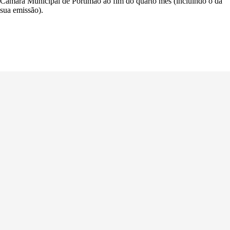
Câmara Municipal de Portimão ao fim do quarto mês (incluindo o da
sua emissão).