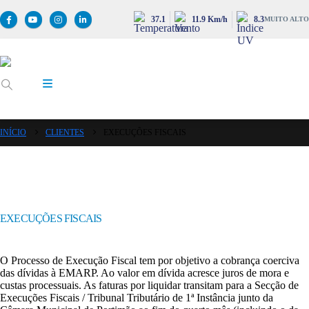
37.1
11.9 Km/h
8.3
MUITO ALTO
INÍCIO
CLIENTES
EXECUÇÕES FISCAIS
EXECUÇÕES FISCAIS
O Processo de Execução Fiscal tem por objetivo a cobrança coerciva
das dívidas à EMARP. Ao valor em dívida acresce juros de mora e
custas processuais. As faturas por liquidar transitam para a Secção de
Execuções Fiscais / Tribunal Tributário de 1ª Instância junto da