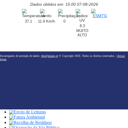
Dados obtidos em: 15:00 07-08-2026
37.1
11.9 Km/h
0
8.3
MUITO
ALTO
Encarregados de proteção de dados:
dpo@emarp.pt
© Copyright 2026. Todos os direitos reservados. |
Avisos
legais
Envio de Leituras
Fatura Ambiental
Recolha de Resíduos
Ocupação da Via Pública