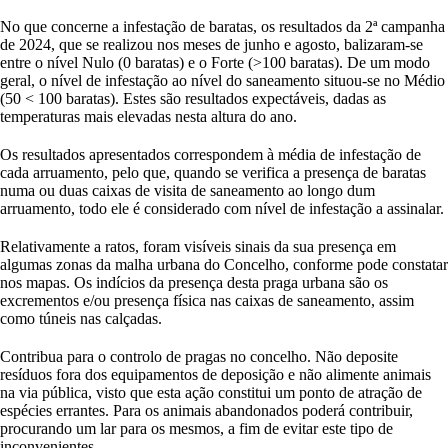
No que concerne a infestação de baratas, os resultados da 2ª campanha
de 2024, que se realizou nos meses de junho e agosto, balizaram-se
entre o nível Nulo (0 baratas) e o Forte (>100 baratas). De um modo
geral, o nível de infestação ao nível do saneamento situou-se no Médio
(50 < 100 baratas). Estes são resultados expectáveis, dadas as
temperaturas mais elevadas nesta altura do ano.
Os resultados apresentados correspondem à média de infestação de
cada arruamento, pelo que, quando se verifica a presença de baratas
numa ou duas caixas de visita de saneamento ao longo dum
arruamento, todo ele é considerado com nível de infestação a assinalar.
Relativamente a ratos, foram visíveis sinais da sua presença em
algumas zonas da malha urbana do Concelho, conforme pode constatar
nos mapas. Os indícios da presença desta praga urbana são os
excrementos e/ou presença física nas caixas de saneamento, assim
como túneis nas calçadas.
Contribua para o controlo de pragas no concelho. Não deposite
resíduos fora dos equipamentos de deposição e não alimente animais
na via pública, visto que esta ação constitui um ponto de atração de
espécies errantes. Para os animais abandonados poderá contribuir,
procurando um lar para os mesmos, a fim de evitar este tipo de
inconvenientes.