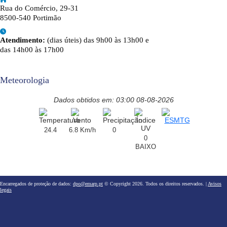
Rua do Comércio, 29-31
8500-540 Portimão
Atendimento:
(dias úteis) das 9h00 às 13h00 e
das 14h00 às 17h00
Meteorologia
Dados obtidos em: 03:00 08-08-2026
24.4
6.8 Km/h
0
0
BAIXO
Encarregados de proteção de dados:
dpo@emarp.pt
© Copyright 2026. Todos os direitos reservados. |
Avisos
legais