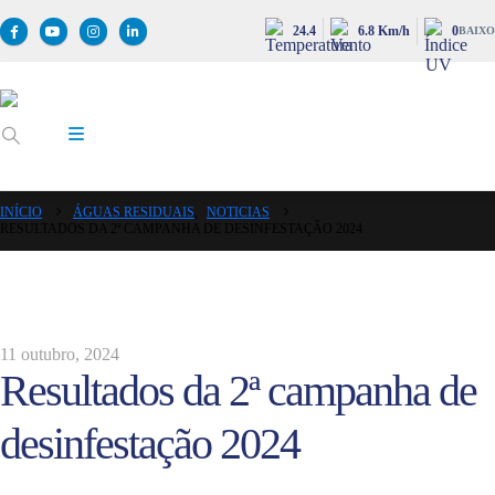
24.4
6.8 Km/h
0
BAIXO
INÍCIO
ÁGUAS RESIDUAIS
,
NOTICIAS
RESULTADOS DA 2ª CAMPANHA DE DESINFESTAÇÃO 2024
11 outubro, 2024
Resultados da 2ª campanha de
desinfestação 2024