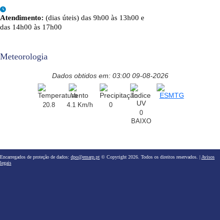
Atendimento:
(dias úteis) das 9h00 às 13h00 e
das 14h00 às 17h00
Meteorologia
Dados obtidos em: 03:00 09-08-2026
20.8
4.1 Km/h
0
0
BAIXO
Encarregados de proteção de dados:
dpo@emarp.pt
© Copyright 2026. Todos os direitos reservados. |
Avisos
legais