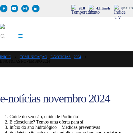
20.8
4.1 Km/h
0
BAIXO
INÍCIO
COMUNICAÇÃO
,
E-NOTICIAS
,
2024
E-NOTÍCIAS NOVEMBRO 2024
e-notícias novembro 2024
Cuide do seu cão, cuide de Portimão!
É cãosciente? Temos uma oferta para si!
Início do ano hidrológico – Medidas preventivas
Se detetar situações na via pública, como buracos, sarjetas e