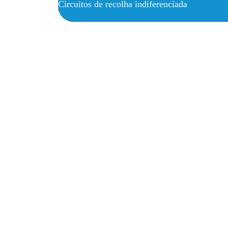
Circuitos de recolha indiferenciada
(nº)
0
Circuitos de recolha de orgânicos