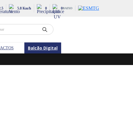
2.5
5.8 Km/h
0
0
BAIXO
Balcão Digital
ACTOS