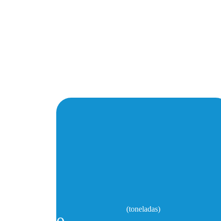
(toneladas)
0
Resíduos Orgânicos recolhidos 2023
(toneladas)