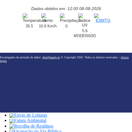
Dados obtidos em: 12:00 08-08-2026
35.5
10.8 Km/h
0
5.6
MODERADO
Encarregados de proteção de dados:
dpo@emarp.pt
© Copyright 2026. Todos os direitos reservados. |
Avisos
legais
Envio de Leituras
Fatura Ambiental
Recolha de Resíduos
Ocupação da Via Pública