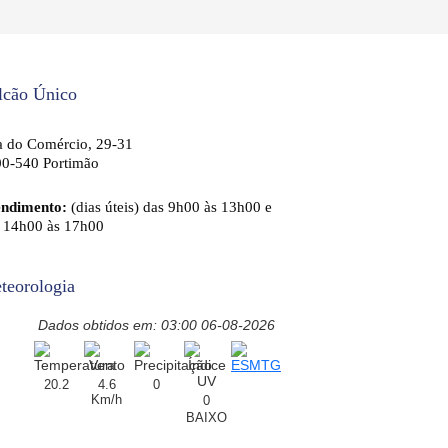
lcão Único
 do Comércio, 29-31
0-540 Portimão
endimento:
(dias úteis) das 9h00 às 13h00 e
 14h00 às 17h00
teorologia
Dados obtidos em: 03:00 06-08-2026
20.2
4.6
0
Km/h
0
BAIXO