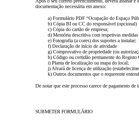
Após o seu correto preenchimento, deverá assinar e 
documentação necessária em anexo:
a) Formulário PDF “Ocupação do Espaço Públ
b) Cópia BI ou CC do responsável (opcional)
c) Cópia do cartão de empresa;
d) Memória descritiva com respetivas medidas d
e) Fotografia (a cores) dos suportes a instalar;
f) Declaração de início de atividade
g) Comprovativo de propriedade (ou autorizaçã
h) Código ou certidão permanente do Registo 
i) Planta de localização ou mapa do local;
j) Alvará de licença de utilização (estabelecim
k) Outros documentos que o requerente entenda
De notar que este processo carece de pagamento de ta
SUBMETER FORMULÁRIO