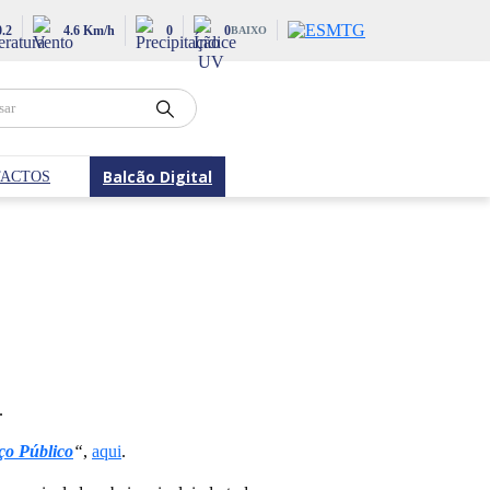
0.2
4.6 Km/h
0
0
BAIXO
Balcão Digital
ACTOS
.
ço Público
“
,
aqui
.