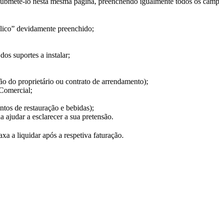
submetê-lo nesta mesma página, preenchendo igualmente todos os campo
ico” devidamente preenchido;
os suportes a instalar;
o do proprietário ou contrato de arrendamento);
Comercial;
entos de restauração e bebidas);
 ajudar a esclarecer a sua pretensão.
xa a liquidar após a respetiva faturação.