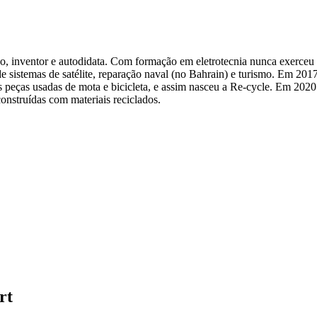
o, inventor e autodidata. Com formação em eletrotecnia nunca exerceu a
 de sistemas de satélite, reparação naval (no Bahrain) e turismo. Em 2
mas peças usadas de mota e bicicleta, e assim nasceu a Re-cycle. Em 2
o construídas com materiais reciclados.
rt