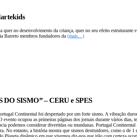
artekids
 quer no desenvolvimento da criança, quer no seu efeito estruturante e
Sofia Barreto membros fundadores da
(mais…)
 DO SISMO” – CERU e SPES
ugal Continental foi despertado por um forte sismo. A vibração durou
evento ocupou as primeiras páginas dos jornais durante vários dias, te
stância podemos considerar divertidas ou mundanas. Portugal Continent
ra. No entanto, a história mostra que sismos destruidores, como o de
o Planeta dinâmico em que vivemos diz-nos que irão com certeza ocorr