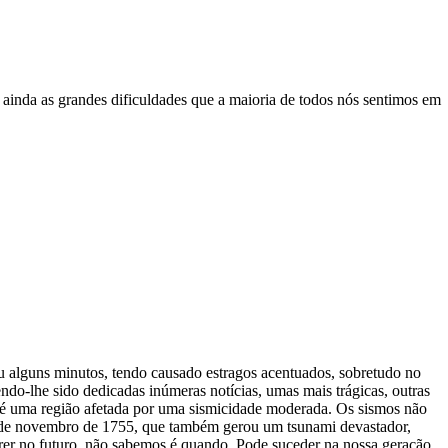
 ainda as grandes dificuldades que a maioria de todos nós sentimos em
 alguns minutos, tendo causado estragos acentuados, sobretudo no
ndo-lhe sido dedicadas inúmeras notícias, umas mais trágicas, outras
al é uma região afetada por uma sismicidade moderada. Os sismos não
 1 de novembro de 1755, que também gerou um tsunami devastador,
er no futuro, não sabemos é quando. Pode suceder na nossa geração,