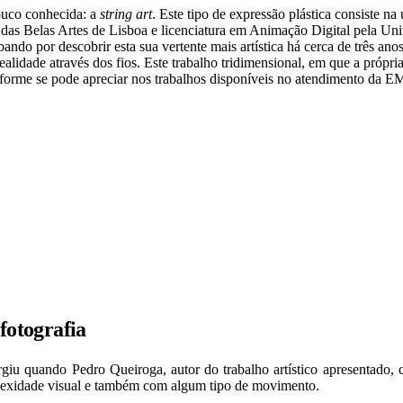
pouco conhecida: a
string art
. Este tipo de expressão plástica consiste na
 das Belas Artes de Lisboa e licenciatura em Animação Digital pela Un
bando por descobrir esta sua vertente mais artística há cerca de três a
ealidade através dos fios. Este trabalho tridimensional, em que a própr
, conforme se pode apreciar nos trabalhos disponíveis no atendiment
fotografia
urgiu quando Pedro Queiroga, autor do trabalho artístico apresenta
plexidade visual e também com algum tipo de movimento.