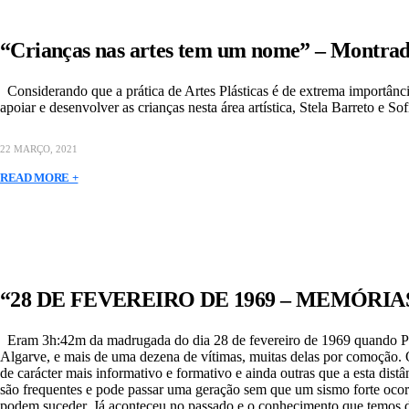
“Crianças nas artes tem um nome” – Montrad
Considerando que a prática de Artes Plásticas é de extrema importância
apoiar e desenvolver as crianças nesta área artística, Stela Barreto e 
22 MARÇO, 2021
READ MORE +
“28 DE FEVEREIRO DE 1969 – MEMÓRIAS
Eram 3h:42m da madrugada do dia 28 de fevereiro de 1969 quando Port
Algarve, e mais de uma dezena de vítimas, muitas delas por comoção. O 
de carácter mais informativo e formativo e ainda outras que a esta di
são frequentes e pode passar uma geração sem que um sismo forte ocor
podem suceder. Já aconteceu no passado e o conhecimento que temos d