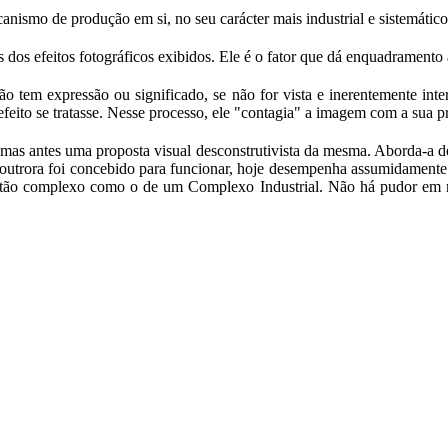
ismo de produção em si, no seu carácter mais industrial e sistemático
dos efeitos fotográficos exibidos. Ele é o fator que dá enquadramento à
não tem expressão ou significado, se não for vista e inerentemente int
eito se tratasse. Nesse processo, ele "contagia" a imagem com a sua pró
mas antes uma proposta visual desconstrutivista da mesma. Aborda-a de
 outrora foi concebido para funcionar, hoje desempenha assumidamente o
a tão complexo como o de um Complexo Industrial. Não há pudor em 