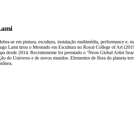
Lami
bra-se em pintura, escultura, instalação multimédia, performance e, ma
Hugo Lami tirou o Mestrado em Escultura no Royal College of Art (2019
uropa desde 2014. Recentemente foi premiado o ‘Neon Global Artist S
ração do Universo e de novos mundos. Elementos de flora do planeta t
ntemporânea.