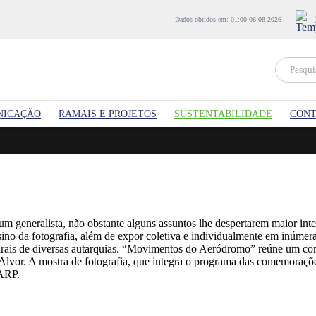
Dados obtidos em: 01:00 06-08-2026
NICAÇÃO
RAMAIS E PROJETOS
SUSTENTABILIDADE
CONT
 um generalista, não obstante alguns assuntos lhe despertarem maior int
sino da fotografia, além de expor coletiva e individualmente em inúmer
rais de diversas autarquias. “Movimentos do Aeródromo” reúne um conju
Alvor. A mostra de fotografia, que integra o programa das comemoraç
EMARP.