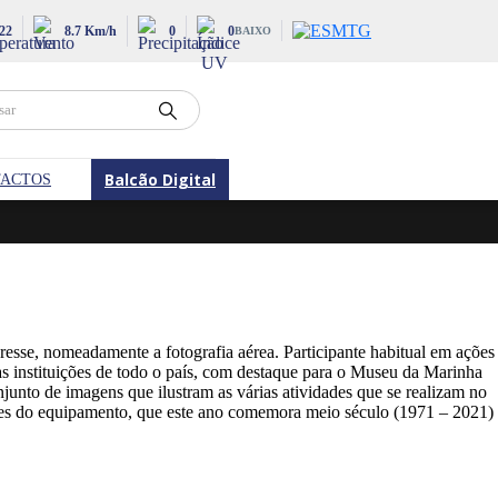
22
8.7 Km/h
0
0
BAIXO
Balcão Digital
ACTOS
eresse, nomeadamente a fotografia aérea. Participante habitual em ações
as instituições de todo o país, com destaque para o Museu da Marinha
nto de imagens que ilustram as várias atividades que se realizam no
ões do equipamento, que este ano comemora meio século (1971 – 2021)