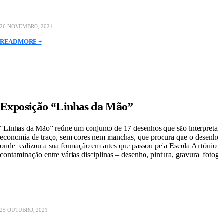
26 NOVEMBRO, 2021
READ MORE +
Exposição “Linhas da Mão”
“Linhas da Mão” reúne um conjunto de 17 desenhos que são interpret
economia de traço, sem cores nem manchas, que procura que o desenho 
onde realizou a sua formação em artes que passou pela Escola António 
contaminação entre várias disciplinas – desenho, pintura, gravura, foto
25 OUTUBRO, 2021