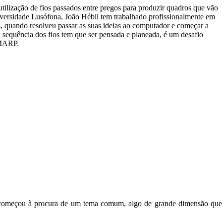
 utilização de fios passados entre pregos para produzir quadros que vão
iversidade Lusófona, João Hébil tem trabalhado profissionalmente em
nos, quando resolveu passar as suas ideias ao computador e começar a
ia sequência dos fios tem que ser pensada e planeada, é um desafio
o da EMARP.
do, começou à procura de um tema comum, algo de grande dimensão que