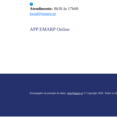
Atendimento:
8h30 às 17h00
geral@emarp.pt
APP EMARP Online
Encarregados de proteção de dados:
dpo@emarp.pt
© Copyright 2026. Todos os dir