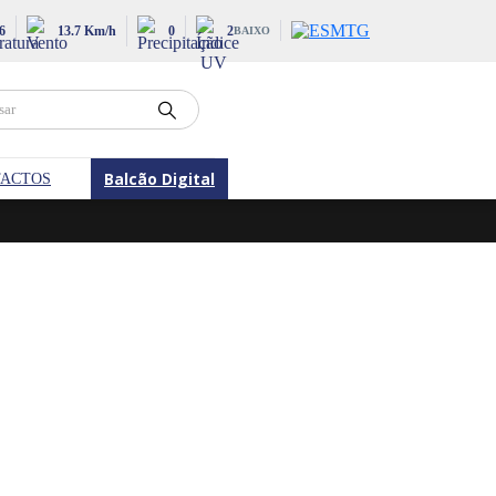
6
13.7 Km/h
0
2
BAIXO
Balcão Digital
ACTOS