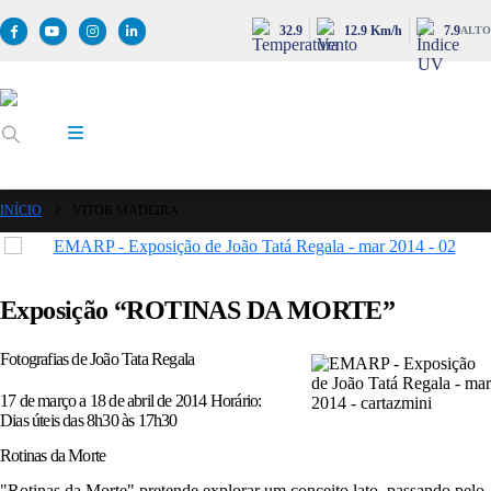
32.9
12.9 Km/h
7.9
ALTO
INÍCIO
VITOR MADEIRA
Exposição “ROTINAS DA MORTE”
Fotografias de João Tata Regala
17 de março a 18 de abril de 2014 Horário:
Dias úteis das 8h30 às 17h30
Rotinas da Morte
"Rotinas da Morte" pretende explorar um conceito lato, passando pelo