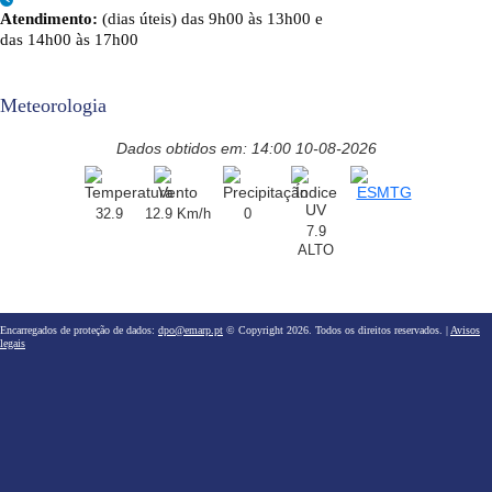
Atendimento:
(dias úteis) das 9h00 às 13h00 e
das 14h00 às 17h00
Meteorologia
Dados obtidos em: 14:00 10-08-2026
32.9
12.9 Km/h
0
7.9
ALTO
Encarregados de proteção de dados:
dpo@emarp.pt
© Copyright 2026. Todos os direitos reservados. |
Avisos
legais