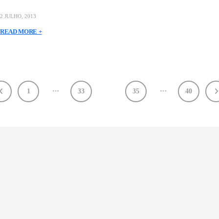
2 JULHO, 2013
READ MORE +
…
…
1
33
34
35
40