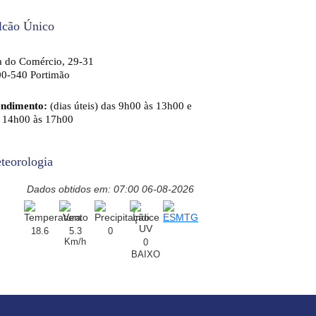
lcão Único
 do Comércio, 29-31
0-540 Portimão
endimento:
(dias úteis) das 9h00 às 13h00 e
 14h00 às 17h00
teorologia
Dados obtidos em: 07:00 06-08-2026
18.6
5.3
0
Km/h
0
BAIXO