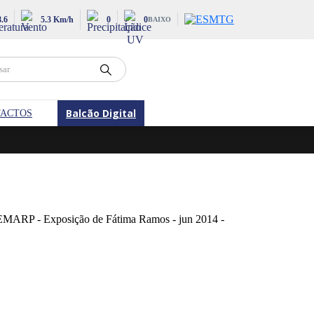
8.6
5.3 Km/h
0
0
BAIXO
Balcão Digital
ACTOS