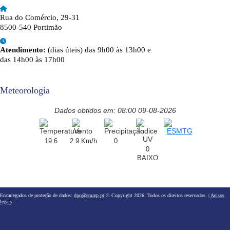
Rua do Comércio, 29-31
8500-540 Portimão
Atendimento:
(dias úteis) das 9h00 às 13h00 e
das 14h00 às 17h00
Meteorologia
Dados obtidos em: 08:00 09-08-2026
19.6
2.9 Km/h
0
0
BAIXO
Encarregados de proteção de dados:
dpo@emarp.pt
© Copyright 2026. Todos os direitos reservados. |
Avisos
legais