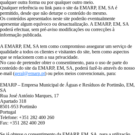
qualquer outra forma ou por qualquer outro meio.
Qualquer referência ou link para o site da EMARP, EM, SA é
permitido, desde que não deturpe o conteúdo do mesmo.
Os conteúdos apresentados neste site poderão eventualmente
apresentar algum equívoco ou desactualização. A EMARP, EM, SA
poderá efectuar, sem pré-aviso modificações ou correcções à
informação publicada.
A EMARP, EM, SA tem como compromisso assegurar um serviço de
qualidade a todos os clientes e visitantes do site, bem como aspectos
que se relacionem com a sua privacidade.
No caso de pretender obter o consentimento, para o uso de parte do
conteúdo do site da EMARP, EM, SA, poderá fazê-lo através do nosso
e-mail (
geral@emarp.pt
) ou pelos meios convencionais, para:
EMARP – Empresa Municipal de Águas e Resíduos de Portimão, EM,
SA
Rua José António Marques, 17
Apartado 318
8501-953 Portimão
Portugal
Telefone: +351 282 400 260
Fax: +351 282 400 269
Se já obteve o consentimento da EMARP, EM, SA, para a utilização