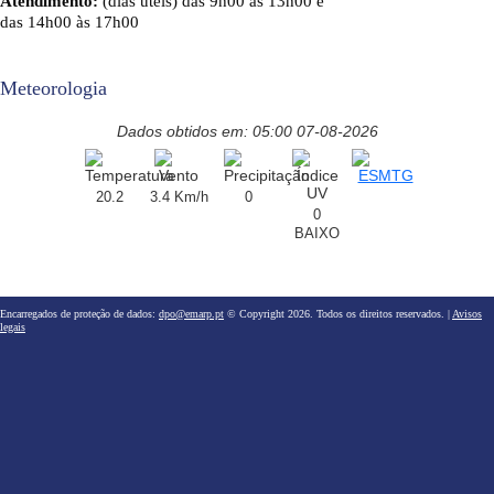
Atendimento:
(dias úteis) das 9h00 às 13h00 e
das 14h00 às 17h00
Meteorologia
Dados obtidos em: 05:00 07-08-2026
20.2
3.4 Km/h
0
0
BAIXO
Encarregados de proteção de dados:
dpo@emarp.pt
© Copyright 2026. Todos os direitos reservados. |
Avisos
legais