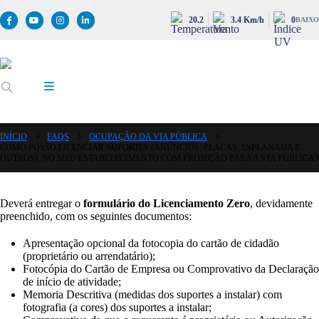
20.2
3.4 Km/h
0
BAIXO
INÍCIO
FAQS
OCUPAÇÃO DA VIA PÚBLICA
COMO POSSO LICENCIAR SUPORTES (ANÚNCIOS, PLACAS, ESPLANADA E
OUTROS), NO MEU ESTABELECIMENTO COM PROJEÇÃO PARA A VIA PÚBLICA?
Deverá entregar o
formulário do Licenciamento Zero
, devidamente
preenchido, com os seguintes documentos:
Apresentação opcional da fotocopia do cartão de cidadão
(proprietário ou arrendatário);
Fotocópia do Cartão de Empresa ou Comprovativo da Declaração
de início de atividade;
Memoria Descritiva (medidas dos suportes a instalar) com
fotografia (a cores) dos suportes a instalar;