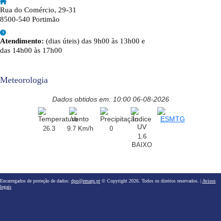
Rua do Comércio, 29-31
8500-540 Portimão
Atendimento:
(dias úteis) das 9h00 às 13h00 e
das 14h00 às 17h00
Meteorologia
Dados obtidos em: 10:00 06-08-2026
26.3
9.7 Km/h
0
1.6
BAIXO
Encarregados de proteção de dados:
dpo@emarp.pt
© Copyright 2026. Todos os direitos reservados. |
Avisos
legais