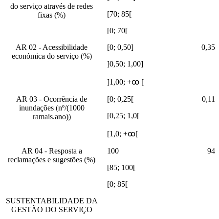
do serviço através de redes
[70; 85[
fixas (%)
[0; 70[
AR 02 - Acessibilidade
[0; 0,50]
0,35
económica do serviço (%)
]0,50; 1,00]
]1,00; +ꚙ [
AR 03 - Ocorrência de
[0; 0,25[
0,11
inundações (nº/(1000
[0,25; 1,0[
ramais.ano))
[1,0; +ꚙ[
AR 04 - Resposta a
100
94
reclamações e sugestões (%)
[85; 100[
[0; 85[
SUSTENTABILIDADE DA
GESTÃO DO SERVIÇO