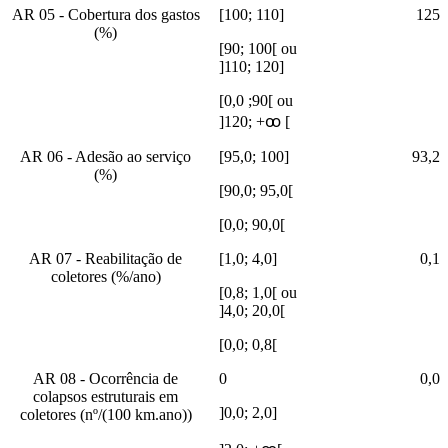
AR 05 - Cobertura dos gastos
[100; 110]
125
(%)
[90; 100[ ou
]110; 120]
[0,0 ;90[ ou
]120; +ꚙ [
AR 06 - Adesão ao serviço
[95,0; 100]
93,2
(%)
[90,0; 95,0[
[0,0; 90,0[
AR 07 - Reabilitação de
[1,0; 4,0]
0,1
coletores (%/ano)
[0,8; 1,0[ ou
]4,0; 20,0[
[0,0; 0,8[
AR 08 - Ocorrência de
0
0,0
colapsos estruturais em
]0,0; 2,0]
coletores (nº/(100 km.ano))