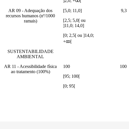
]2,0; +ꚙ[
AR 09 - Adequação dos
[5,0; 11,0]
9,3
recursos humanos (nº/1000
[2,5; 5,0[ ou
ramais)
]11,0; 14,0]
[0; 2,5[ ou ]14,0;
+ꚙ[
SUSTENTABILIDADE
AMBIENTAL
AR 11 - Acessibilidade física
100
100
ao tratamento (100%)
[95; 100[
[0; 95[