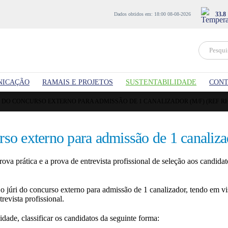
33.8
Dados obtidos em: 18:00 08-08-2026
NICAÇÃO
RAMAIS E PROJETOS
SUSTENTABILIDADE
CONT
RI DO CONCURSO EXTERNO PARA ADMISSÃO DE 1 CANALIZADOR (M/F) (REF RH
urso externo para admissão de 1 canaliz
ova prática e a prova de entrevista profissional de seleção aos candida
 júri do concurso externo para admissão de 1 canalizador, tendo em vi
revista profissional.
idade, classificar os candidatos da seguinte forma: