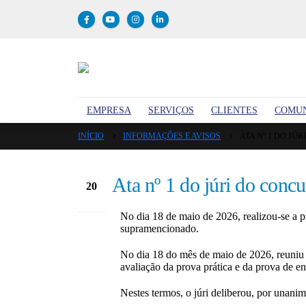
EMPRESA
SERVIÇOS
CLIENTES
COMU
INÍCIO
INFORMAÇÕES E AVISOS
ATA Nº 1 DO JÚ
Ata nº 1 do júri do conc
20
Mai
No dia 18 de maio de 2026, realizou-se a pr
supramencionado.
No dia 18 do mês de maio de 2026, reuniu o
avaliação da prova prática e da prova de ent
Nestes termos, o júri deliberou, por unanim