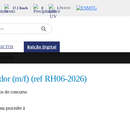
17.1 Km/h
0
1.7
BAIXO
Balcão Digital
ACTOS
06-2026)
ador (m/f) (ref RH06-2026)
tos do concurso
sta proceder à