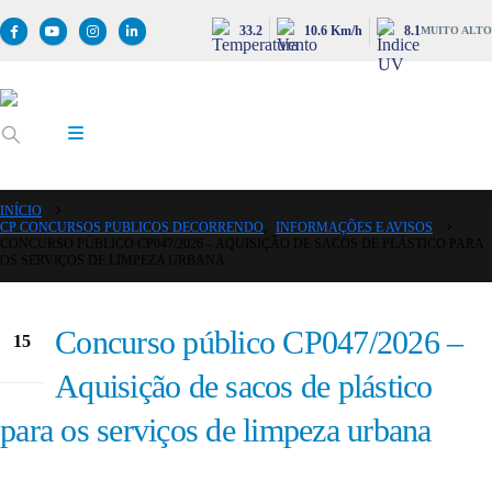
33.2
10.6 Km/h
8.1
MUITO ALTO
INÍCIO
CP CONCURSOS PUBLICOS DECORRENDO
,
INFORMAÇÕES E AVISOS
CONCURSO PÚBLICO CP047/2026 – AQUISIÇÃO DE SACOS DE PLÁSTICO PARA
OS SERVIÇOS DE LIMPEZA URBANA
Concurso público CP047/2026 –
15
Mai
Aquisição de sacos de plástico
para os serviços de limpeza urbana