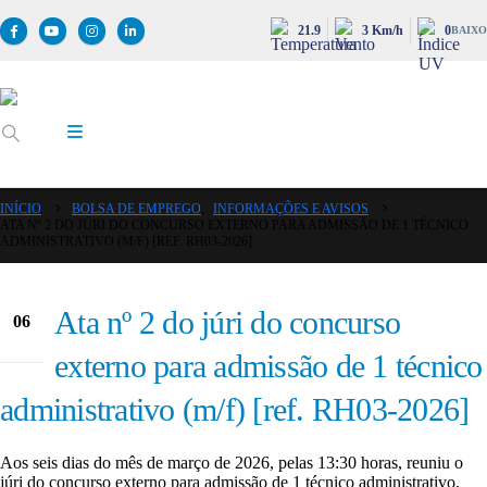
21.9
3 Km/h
0
BAIXO
INÍCIO
BOLSA DE EMPREGO
,
INFORMAÇÕES E AVISOS
ATA Nº 2 DO JÚRI DO CONCURSO EXTERNO PARA ADMISSÃO DE 1 TÉCNICO
ADMINISTRATIVO (M/F) [REF. RH03-2026]
Ata nº 2 do júri do concurso
06
Mar
externo para admissão de 1 técnico
administrativo (m/f) [ref. RH03-2026]
Aos seis dias do mês de março de 2026, pelas 13:30 horas, reuniu o
júri do concurso externo para admissão de 1 técnico administrativo,