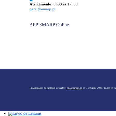
Atendimento:
8h30 às 17h00
geral@emarp.pt
APP EMARP Online
Encarregados de proteção de dados:
dpo@emarp.pt
© Copyright 2026. Todos os dir
Envio de Leituras