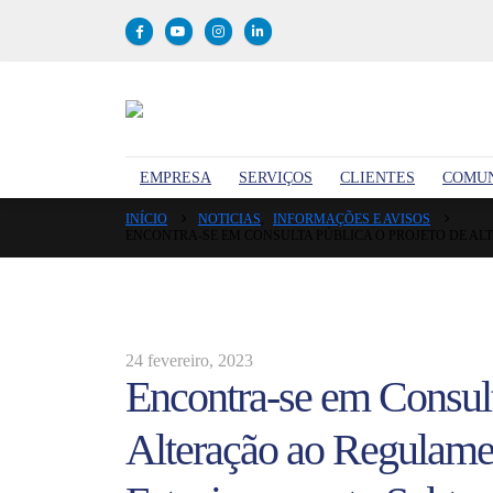
EMPRESA
SERVIÇOS
CLIENTES
COMU
INÍCIO
NOTICIAS
,
INFORMAÇÕES E AVISOS
ENCONTRA-SE EM CONSULTA PÚBLICA O PROJETO DE A
24 fevereiro, 2023
Encontra-se em Consult
Alteração ao Regulame