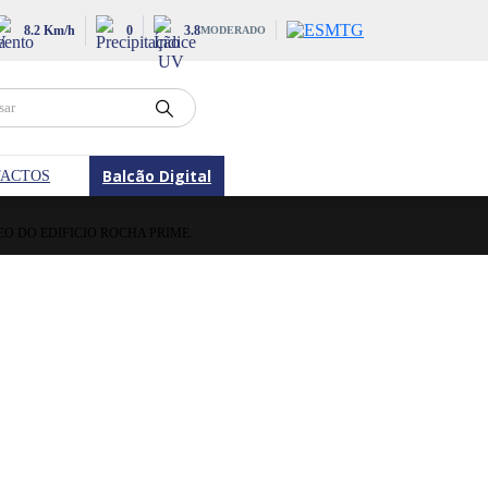
8.2 Km/h
0
3.8
MODERADO
Balcão Digital
ACTOS
 DO EDIFICIO ROCHA PRIME.