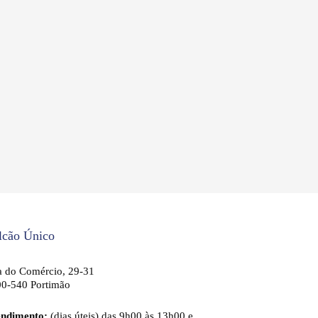
lcão Único
 do Comércio, 29-31
0-540 Portimão
endimento:
(dias úteis) das 9h00 às 13h00 e