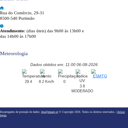
Rua do Comércio, 29-31
8500-540 Portimão
Atendimento:
(dias úteis) das 9h00 às 13h00 e
das 14h00 às 17h00
Meteorologia
Dados obtidos em: 11:00 06-08-2026
29.4
8.2 Km/h
0
3.8
MODERADO
Encarregados de proteção de dados:
dpo@emarp.pt
© Copyright 2026. Todos os direitos reservados. |
Avisos
legais