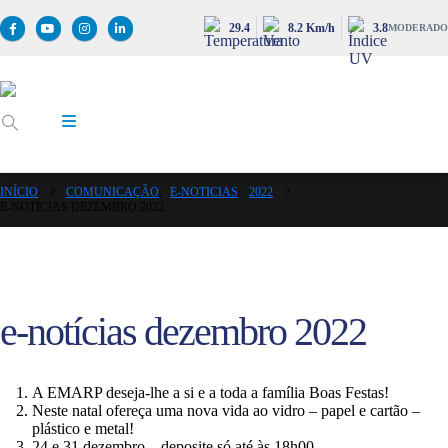
29.4
8.2 Km/h
3.8
MODERADO
INÍCIO
COMUNICAÇÃO
,
E-NOTICIAS
,
2022
E-NOTÍCIAS DEZEMBRO 2022
e-notícias dezembro 2022
A EMARP deseja-lhe a si e a toda a família Boas Festas!
Neste natal ofereça uma nova vida ao vidro – papel e cartão –
plástico e metal!
24 e 31 dezembro – deposite só até às 18h00