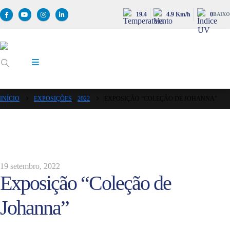
19.4
4.9 Km/h
0
BAIXO
INÍCIO
EXPOSIÇÕES
,
2022
EXPOSIÇÃO “COLEÇÃO DE JOHANNA”
19 setembro, 2022
Exposição “Coleção de
Johanna”