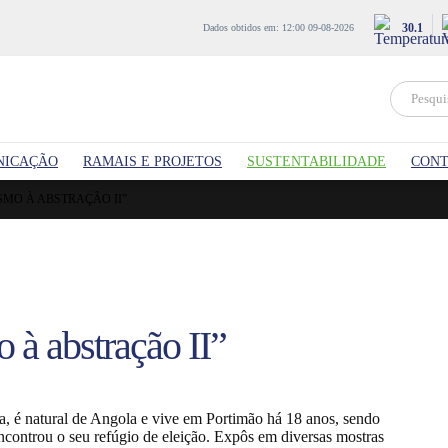
30.1
Dados obtidos em: 12:00 09-08-2026
NICAÇÃO
RAMAIS E PROJETOS
SUSTENTABILIDADE
CONT
SMO À ABSTRAÇÃO II”
à abstração II”
a, é natural de Angola e vive em Portimão há 18 anos, sendo
encontrou o seu refúgio de eleição. Expôs em diversas mostras