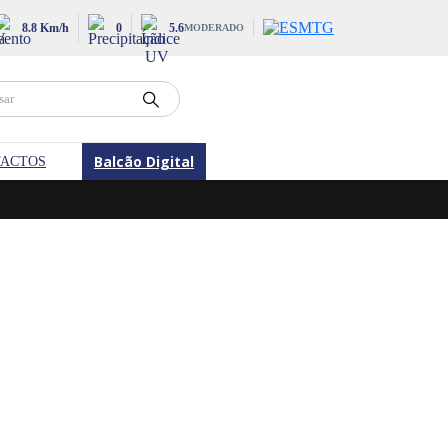
8.8 Km/h
0
5.6
MODERADO
Balcão Digital
ACTOS