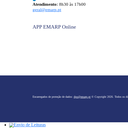
Atendimento:
8h30 às 17h00
geral@emarp.pt
APP EMARP Online
Encarregados de proteção de dados:
dpo@emarp.pt
© Copyright 2026. Todos os dir
Envio de Leituras