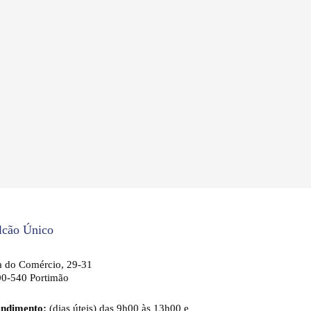
lcão Único
 do Comércio, 29-31
0-540 Portimão
endimento:
(dias úteis) das 9h00 às 13h00 e