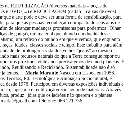
és da REUTILIZAÇÃO (diversos materiais – peças de
, CDs e DVDs,...) e RECICLAGEM (cartão – caixas de ovos)
 que a arte pode e deve ser uma forma de sensibilização, para
e, para que as pessoas reconheçam o impacto de seus atos de
 afim de alcançar mudanças promissoras para podermos “Olhar
 de ganga), um material que abunda em dualidades e
erialismo, um reflexo do mundo em que vivemos, que enquanto
 raças, idades, classes sociais e tempo. Este trabalho para além
ibilidade de prolongar a vida dos velhos “jeans” ao mesmo
ndo mais recursos naturais do que a Terra consegue repor ou
umo, nos próximos vinte anos precisaremos de cinco planetas. É
indo, Reutilizando e Reciclando. Sustentabilidade não é só
ue já temos.
Maria Marante
Nasceu em Lisboa em 1956.
os Tecidos, Ed. Tecnológica e Animação Sociocultural, é
ca desde 1976. Participou em diversas exposições individuais e
âmica, tapeçaria e reutilização/reciclagem de materiais. Através
íduos, produz "jóias que os ladrões não querem e o planeta
e.maria@gmail.com Telefone: 966 271 756