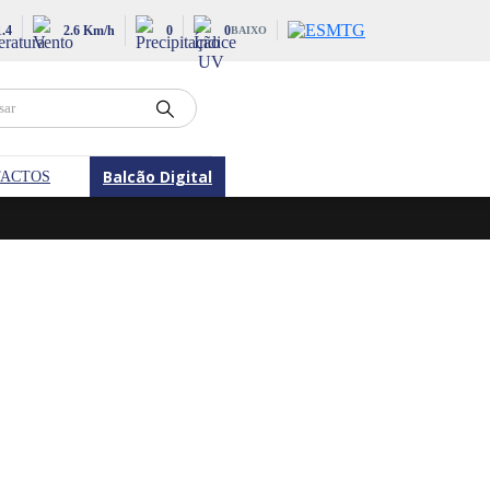
1.4
2.6 Km/h
0
0
BAIXO
Balcão Digital
ACTOS