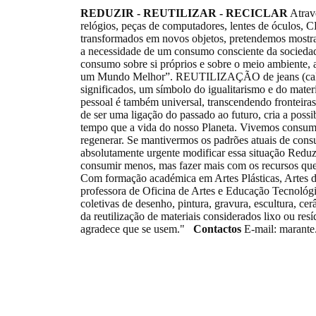
REDUZIR - REUTILIZAR - RECICLAR
Atrav
relógios, peças de computadores, lentes de óculos
transformados em novos objetos, pretendemos mostrar
a necessidade de um consumo consciente da sociedad
consumo sobre si próprios e sobre o meio ambiente,
um Mundo Melhor”. REUTILIZAÇÃO de jeans (calças
significados, um símbolo do igualitarismo e do mat
pessoal é também universal, transcendendo fronteiras,
de ser uma ligação do passado ao futuro, cria a poss
tempo que a vida do nosso Planeta. Vivemos consumi
regenerar. Se mantivermos os padrões atuais de cons
absolutamente urgente modificar essa situação Reduz
consumir menos, mas fazer mais com os recursos q
Com formação académica em Artes Plásticas, Artes d
professora de Oficina de Artes e Educação Tecnológi
coletivas de desenho, pintura, gravura, escultura, cer
da reutilização de materiais considerados lixo ou res
agradece que se usem."
Contactos
E-mail: marant