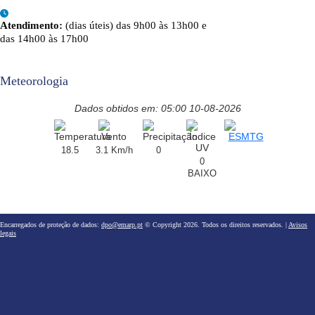
Atendimento:
(dias úteis) das 9h00 às 13h00 e
das 14h00 às 17h00
Meteorologia
Dados obtidos em: 05:00 10-08-2026
18.5
3.1 Km/h
0
0
BAIXO
Encarregados de proteção de dados:
dpo@emarp.pt
© Copyright 2026. Todos os direitos reservados. |
Avisos
legais