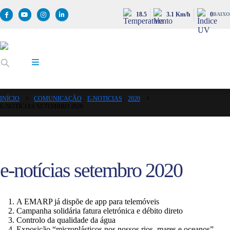
18.5
3.1 Km/h
0
BAIXO
INÍCIO
COMUNICAÇÃO
,
E-NOTICIAS
,
2020
E-NOTÍCIAS SETEMBRO 2020
e-notícias setembro 2020
A EMARP já dispõe de app para telemóveis
Campanha solidária fatura eletrónica e débito direto
Controlo da qualidade da água
Exposição “microplásticos nos nossos rios, mares e oceanos”