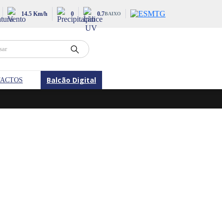
14.5 Km/h
0
0.7
BAIXO
Balcão Digital
ACTOS