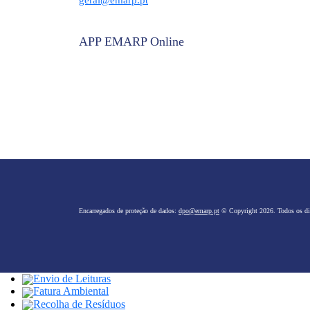
geral@emarp.pt
APP EMARP Online
Encarregados de proteção de dados:
dpo@emarp.pt
© Copyright 2026. Todos os dir
Envio de Leituras
Fatura Ambiental
Recolha de Resíduos