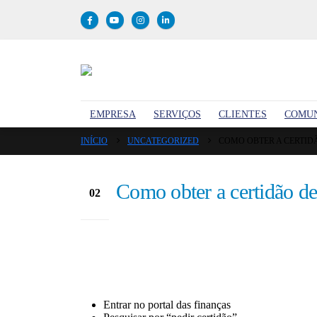
EMPRESA
SERVIÇOS
CLIENTES
COMU
INÍCIO
UNCATEGORIZED
COMO OBTER A CERTIDÃ
Como obter a certidão de 
02
Jul
Entrar no portal das finanças