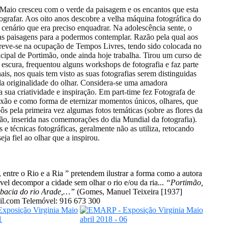
aio cresceu com o verde da paisagem e os encantos que esta
otografar. Aos oito anos descobre a velha máquina fotográfica do
cenário que era preciso enquadrar. Na adolescência sente, o
das paisagens para a podermos contemplar. Razão pela qual aos
creve-se na ocupação de Tempos Livres, tendo sido colocada no
ipal de Portimão, onde ainda hoje trabalha. Tirou um curso de
escura, frequentou alguns workshops de fotografia e faz parte
ais, nos quais tem visto as suas fotografias serem distinguidas
la originalidade do olhar. Considera-se uma amadora
ua criatividade e inspiração. Em part-time fez Fotografa de
ixão e como forma de eternizar momentos únicos, olhares, que
pela primeira vez algumas fotos temáticas (sobre as flores da
ão, inserida nas comemorações do dia Mundial da fotografia).
 e técnicas fotográficas, geralmente não as utiliza, retocando
seja fiel ao olhar que a inspirou.
, entre o Rio e a Ria ” pretendem ilustrar a forma como a autora
el decompor a cidade sem olhar o rio e/ou da ria...
“Portimão,
a bacia do rio Arade,…”
(Gomes, Manuel Teixeira [1937]
il.com Telemóvel: 916 673 300