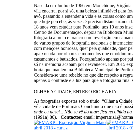
Nascida em Junho de 1966 em Monchique, Virgínia M
vila encerra, por si só, uma beleza infindável para f
avô, passando a entender a vida e as coisas como um 
que hoje percebe, ás vezes é preciso distanciar-nos 
18 anos vem estudar para Portimão, aos 19 anos ins
Centro de Documentação, depois na Biblioteca Munic
fotografia a preto e branco com revelação em câmara 
de vários grupos de fotografia nacionais e internacion
com menções honrosas, quer pela qualidade, quer pe
apaixonada por olhares e momentos que emolduram a s
casamentos e batizados. Fotografando apenas por pa
só na memoria acabam por desvanecer. Em 2015 expôs 
horta que mantém na Biblioteca Municipal de Portim
Considera-se uma rebelde no que diz respeito a regras
apenas o contraste e a luz para que a fotografia final 
OLHAR A CIDADE, ENTRE O RIO E A RIA
As fotografias expostas sob o título, “Olhar a Cidade
vê a cidade de Portimão. Concluindo que não é possív
onde eu nasci... Não se vê do mar: fica recolhida n
(1991a):86).
Contactos:
email: imperatriz1@hotma