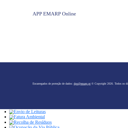
APP EMARP Online
Encarregados de proteção de dados:
dpo@emarp.pt
© Copyright 2026. Todos os dir
Envio de Leituras
Fatura Ambiental
Recolha de Resíduos
Ocupação da Via Pública