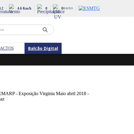
0.2
4.6 Km/h
0
0
BAIXO
Balcão Digital
ACTOS