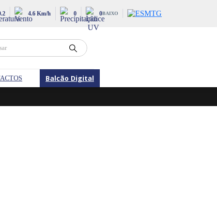
0.2
4.6 Km/h
0
0
BAIXO
Balcão Digital
ACTOS