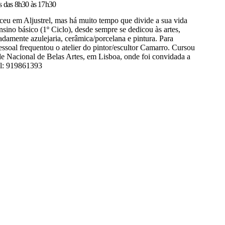
s das 8h30 às 17h30
u em Aljustrel, mas há muito tempo que divide a sua vida
sino básico (1º Ciclo), desde sempre se dedicou às artes,
adamente azulejaria, cerâmica/porcelana e pintura. Para
pessoal frequentou o atelier do pintor/escultor Camarro. Cursou
ade Nacional de Belas Artes, em Lisboa, onde foi convidada a
l: 919861393