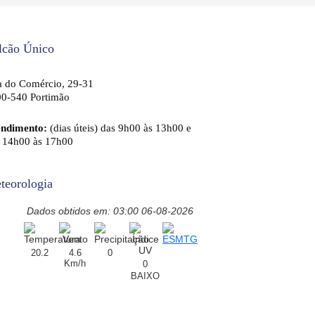
lcão Único
 do Comércio, 29-31
0-540 Portimão
endimento:
(dias úteis) das 9h00 às 13h00 e
 14h00 às 17h00
teorologia
Dados obtidos em: 03:00 06-08-2026
20.2
4.6
0
Km/h
0
BAIXO