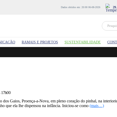
29.
Dados obtidos em: 20:00 06-08-2026
NICAÇÃO
RAMAIS E PROJETOS
SUSTENTABILIDADE
CONT
s 17h00
os Gaios, Proença-a-Nova, em pleno coração do pinhal, na interiorida
nho que ela lhe dispensou na infância. Iniciou-se como
(mais…)