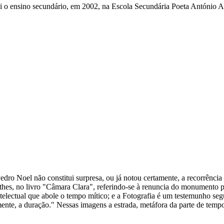
 o ensino secundário, em 2002, na Escola Secundária Poeta António A
edro Noel não constitui surpresa, ou já notou certamente, a recorrênci
thes, no livro "Câmara Clara", referindo-se à renuncia do monumento p
telectual que abole o tempo mítico; e a Fotografia é um testemunho seg
amente, a duração." Nessas imagens a estrada, metáfora da parte de te