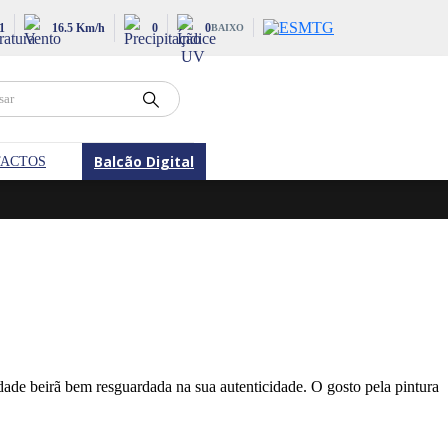
1
16.5 Km/h
0
0
BAIXO
Balcão Digital
ACTOS
de beirã bem resguardada na sua autenticidade. O gosto pela pintura