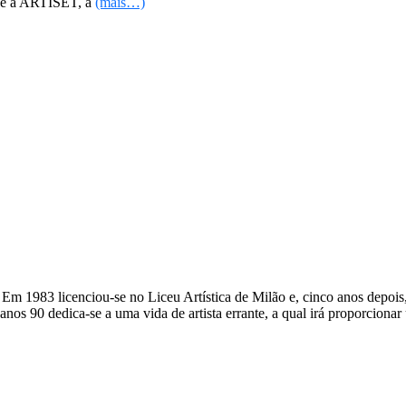
nce à ARTISET, a
(mais…)
Em 1983 licenciou-se no Liceu Artística de Milão e, cinco anos depois
 anos 90 dedica-se a uma vida de artista errante, a qual irá proporciona