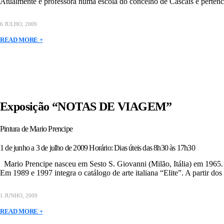
Atualmente é professora numa escola do concelho de Cascais e perte
6 JULHO, 2009
READ MORE +
Exposição “NOTAS DE VIAGEM”
Pintura de Mario Prencipe
1 de junho a 3 de julho de 2009 Horário: Dias úteis das 8h30 às 17h30
Mario Prencipe nasceu em Sesto S. Giovanni (Milão, Itália) em 1965. 
Em 1989 e 1997 integra o catálogo de arte italiana “Elite”. A partir dos
1 JUNHO, 2009
READ MORE +