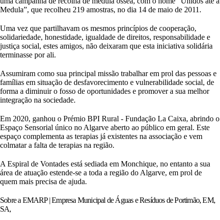
uma campanha de recolha de medula óssea, com o nome “Unidos até à
Medula”, que recolheu 219 amostras, no dia 14 de maio de 2011.
Uma vez que partilhavam os mesmos princípios de cooperação,
solidariedade, honestidade, igualdade de direitos, responsabilidade e
justiça social, estes amigos, não deixaram que esta iniciativa solidária
terminasse por ali.
Assumiram como sua principal missão trabalhar em prol das pessoas e
famílias em situação de desfavorecimento e vulnerabilidade social, de
forma a diminuir o fosso de oportunidades e promover a sua melhor
integração na sociedade.
Em 2020, ganhou o Prémio BPI Rural - Fundação La Caixa, abrindo o
Espaço Sensorial único no Algarve aberto ao público em geral. Este
espaço complementa as terapias já existentes na associação e vem
colmatar a falta de terapias na região.
A Espiral de Vontades está sediada em Monchique, no entanto a sua
área de atuação estende-se a toda a região do Algarve, em prol de
quem mais precisa de ajuda.
Sobre a EMARP | Empresa Municipal de Águas e Resíduos de Portimão, EM,
SA,