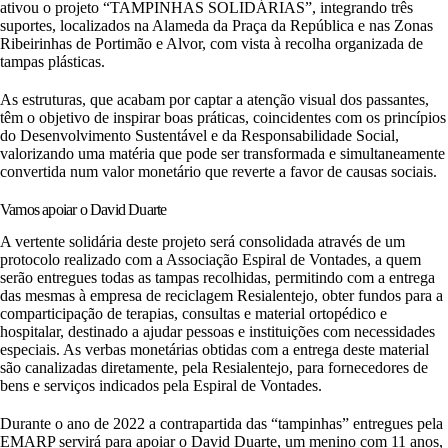
ativou o projeto “TAMPINHAS SOLIDÁRIAS”, integrando três
suportes, localizados na Alameda da Praça da República e nas Zonas
Ribeirinhas de Portimão e Alvor, com vista à recolha organizada de
tampas plásticas.
As estruturas, que acabam por captar a atenção visual dos passantes,
têm o objetivo de inspirar boas práticas, coincidentes com os princípios
do Desenvolvimento Sustentável e da Responsabilidade Social,
valorizando uma matéria que pode ser transformada e simultaneamente
convertida num valor monetário que reverte a favor de causas sociais.
Vamos apoiar o David Duarte
A vertente solidária deste projeto será consolidada através de um
protocolo realizado com a Associação Espiral de Vontades, a quem
serão entregues todas as tampas recolhidas, permitindo com a entrega
das mesmas à empresa de reciclagem Resialentejo, obter fundos para a
comparticipação de terapias, consultas e material ortopédico e
hospitalar, destinado a ajudar pessoas e instituições com necessidades
especiais. As verbas monetárias obtidas com a entrega deste material
são canalizadas diretamente, pela Resialentejo, para fornecedores de
bens e serviços indicados pela Espiral de Vontades.
Durante o ano de 2022 a contrapartida das “tampinhas” entregues pela
EMARP servirá para apoiar o David Duarte, um menino com 11 anos,