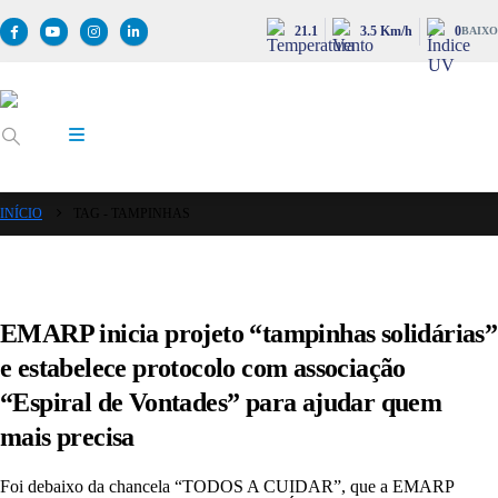
21.1
3.5 Km/h
0
BAIXO
INÍCIO
TAG -
TAMPINHAS
EMARP inicia projeto “tampinhas solidárias”
e estabelece protocolo com associação
“Espiral de Vontades” para ajudar quem
mais precisa
Foi debaixo da chancela “TODOS A CUIDAR”, que a EMARP