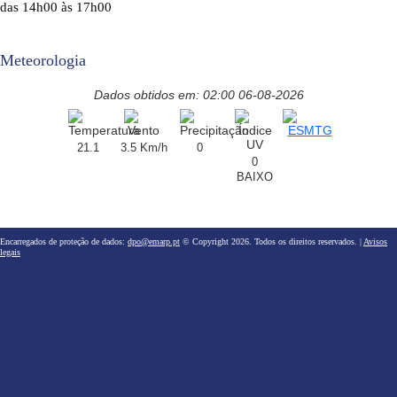
das 14h00 às 17h00
Meteorologia
Dados obtidos em: 02:00 06-08-2026
21.1
3.5 Km/h
0
0
BAIXO
Encarregados de proteção de dados:
dpo@emarp.pt
© Copyright 2026. Todos os direitos reservados. |
Avisos
legais