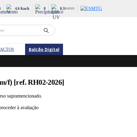
8
4.6 Km/h
0
0.3
BAIXO
Balcão Digital
ACTOS
(m/f) [ref. RH02-2026]
curso supramencionado.
proceder à avaliação