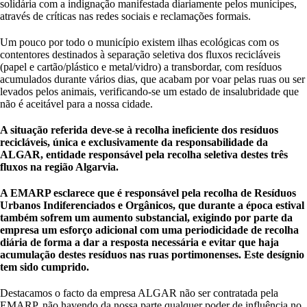
solidária com a indignação manifestada diariamente pelos munícipes,
através de críticas nas redes sociais e reclamações formais.
Um pouco por todo o município existem ilhas ecológicas com os
contentores destinados à separação seletiva dos fluxos recicláveis
(papel e cartão/plástico e metal/vidro) a transbordar, com resíduos
acumulados durante vários dias, que acabam por voar pelas ruas ou ser
levados pelos animais, verificando-se um estado de insalubridade que
não é aceitável para a nossa cidade.
A situação referida deve-se à recolha ineficiente dos resíduos
recicláveis, única e exclusivamente da responsabilidade da
ALGAR, entidade responsável pela recolha seletiva destes três
fluxos na região Algarvia.
A EMARP esclarece que é responsável pela recolha de Resíduos
Urbanos Indiferenciados e Orgânicos, que durante a época estival
também sofrem um aumento substancial, exigindo por parte da
empresa um esforço adicional com uma periodicidade de recolha
diária de forma a dar a resposta necessária e evitar que haja
acumulação destes resíduos nas ruas portimonenses. Este desígnio
tem sido cumprido.
Destacamos o facto da empresa ALGAR não ser contratada pela
EMARP, não havendo da nossa parte qualquer poder de influência no