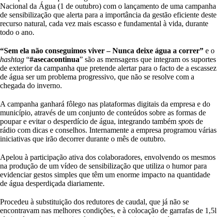
Nacional da Água (1 de outubro) com o lançamento de uma campanha
de sensibilização que alerta para a importância da gestão eficiente deste
recurso natural, cada vez mais escasso e fundamental à vida, durante
todo o ano.
“Sem ela não conseguimos viver – Nunca deixe água a correr”
e o
hashtag
“
#asecacontinua
” são as mensagens que integram os suportes
de exterior da campanha que pretende alertar para o facto de a escassez
de água ser um problema progressivo, que não se resolve com a
chegada do inverno.
A campanha ganhará fôlego nas plataformas digitais da empresa e do
município, através de um conjunto de conteúdos sobre as formas de
poupar e evitar o desperdício de água, integrando também
spots
de
rádio com dicas e conselhos. Internamente a empresa programou várias
iniciativas que irão decorrer durante o mês de outubro.
Apelou à participação ativa dos colaboradores, envolvendo os mesmos
na produção de um vídeo de sensibilização que utiliza o humor para
evidenciar gestos simples que têm um enorme impacto na quantidade
de água desperdiçada diariamente.
Procedeu à substituição dos redutores de caudal, que já não se
encontravam nas melhores condições, e à colocação de garrafas de 1,5l