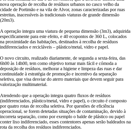
nova operação de recolha de resíduos urbanos no casco velho da
cidade de Portimão e na vila de Alvor, zonas caracterizadas por ruas
estreitas, inacessíveis às tradicionais viaturas de grande dimensão
(20m3).
A operação integra uma viatura de pequena dimensão (3m3), adquirida
especificamente para este efeito, e 40 ecopontos de 360 L, colocados
na proximidade das habitações, destinados à recolha de resíduos
indiferenciados e recicláveis – plástico/metal, vidro e papel.
O novo circuito, realizado diariamente, de segunda a sexta-feira, das
6h00 às 14h00, tem como objetivo tornar mais fácil e cómoda a
deposição de resíduos, melhorar a higiene e limpeza das ruas e dar
continuidade à estratégia de promoção e incentivo da separação
seletiva, que visa desviar do aterro materiais que devem seguir para
valorização multimaterial.
Atendendo que a operação integra quatro fluxos de resíduos
(indiferenciados, plástico/metal, vidro e papel), o circuito é composto
por quatro rotas de recolha seletiva. Por questões de eficiência
operacional, se forem detetadas situações de contaminação, devido à
incorreta separação, como por exemplo o balde de plástico ou papel
conter lixo indiferenciado, esses contentores apenas serão baldeados na
rota da recolha dos resíduos indiferenciados.