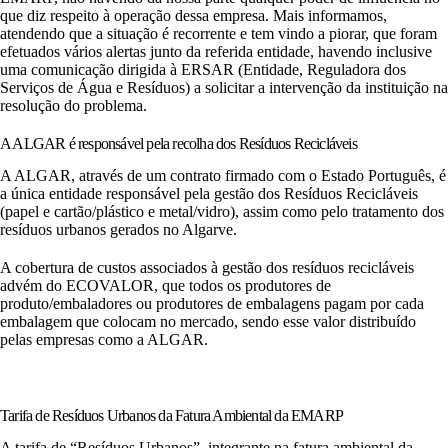
que diz respeito à operação dessa empresa. Mais informamos,
atendendo que a situação é recorrente e tem vindo a piorar, que foram
efetuados vários alertas junto da referida entidade, havendo inclusive
uma comunicação dirigida à ERSAR (Entidade, Reguladora dos
Serviços de Água e Resíduos) a solicitar a intervenção da instituição na
resolução do problema.
A ALGAR é responsável pela recolha dos Resíduos Recicláveis
A ALGAR, através de um contrato firmado com o Estado Português, é
a única entidade responsável pela gestão dos Resíduos Recicláveis
(papel e cartão/plástico e metal/vidro), assim como pelo tratamento dos
resíduos urbanos gerados no Algarve.
A cobertura de custos associados à gestão dos resíduos recicláveis
advém do ECOVALOR, que todos os produtores de
produto/embaladores ou produtores de embalagens pagam por cada
embalagem que colocam no mercado, sendo esse valor distribuído
pelas empresas como a ALGAR.
Tarifa de Resíduos Urbanos da Fatura Ambiental da EMARP
A tarifa de “Resíduos Urbanos”, integrante na fatura ambiental da