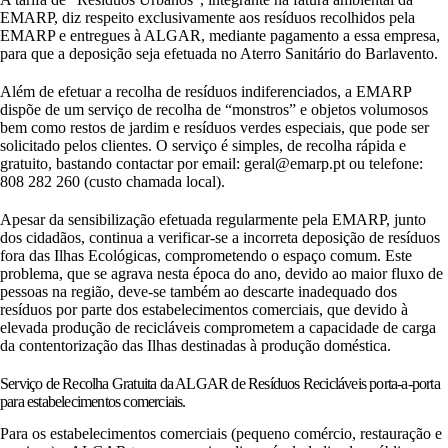
EMARP, diz respeito exclusivamente aos resíduos recolhidos pela
EMARP e entregues à ALGAR, mediante pagamento a essa empresa,
para que a deposição seja efetuada no Aterro Sanitário do Barlavento.
Além de efetuar a recolha de resíduos indiferenciados, a EMARP
dispõe de um serviço de recolha de “monstros” e objetos volumosos
bem como restos de jardim e resíduos verdes especiais, que pode ser
solicitado pelos clientes. O serviço é simples, de recolha rápida e
gratuito, bastando contactar por email: geral@emarp.pt ou telefone:
808 282 260 (custo chamada local).
Apesar da sensibilização efetuada regularmente pela EMARP, junto
dos cidadãos, continua a verificar-se a incorreta deposição de resíduos
fora das Ilhas Ecológicas, comprometendo o espaço comum. Este
problema, que se agrava nesta época do ano, devido ao maior fluxo de
pessoas na região, deve-se também ao descarte inadequado dos
resíduos por parte dos estabelecimentos comerciais, que devido à
elevada produção de recicláveis comprometem a capacidade de carga
da contentorização das Ilhas destinadas à produção doméstica.
Serviço de Recolha Gratuita da ALGAR de Resíduos Recicláveis porta-a-porta
para estabelecimentos comerciais.
Para os estabelecimentos comerciais (pequeno comércio, restauração e