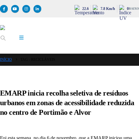
22.6
7.8 Km/h
0
BAIXO
INÍCIO
TAG -
RECICLÁVEIS
EMARP inicia recolha seletiva de resíduos
urbanos em zonas de acessibilidade reduzida
no centro de Portimão e Alvor
Foi esta semana, no dia 6 de novembro, que a EMARP iniciou uma