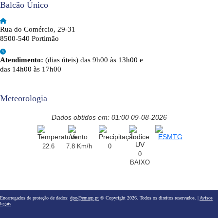
Balcão Único
Rua do Comércio, 29-31
8500-540 Portimão
Atendimento:
(dias úteis) das 9h00 às 13h00 e
das 14h00 às 17h00
Meteorologia
Dados obtidos em: 01:00 09-08-2026
22.6
7.8 Km/h
0
0
BAIXO
Encarregados de proteção de dados:
dpo@emarp.pt
© Copyright 2026. Todos os direitos reservados. |
Avisos
legais