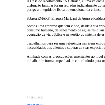
A Casa de Acolhimento "A Catraia", é uma valência d
disfunção familiar foram retiradas judicialmente do 
perigo a integridade física ou emocional da criança.
Sobre a EMARP- Empresa Municipal de Águas e Resíduos
Somos uma empresa que tem vindo, desde a sua criaç
consumo humano, de saneamento de águas residuais e d
ocupação de via pública e na gestão do sistema de e
Trabalhamos para ser uma referência nas áreas em qu
necessidades dos clientes e superar as suas expectativ
Alinhada com as preocupações emergentes ao nível am
trabalhar de forma empenhada e contribuindo para um
7 ABRIL, 2022
READ MORE +