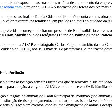
urante 2022 expuseram as suas obras na área de atendimento da empre
esolidar.com
, a favor da ADAP- Associação de Defesa dos Animais d
a em que se assinala o Dia da Cidade de Portimão, conta com as obras de
ujo valor reverterá, na totalidade, em prol dos animais ao cuidado da 
 preferida e começar a licitar um presente de Natal solidário entre as o
or
Nelson Martinho
, e dos fotógrafos
Filipe da Palma
e
Pedro Pouco
laborar com a ADAP e o fotógrafo Carlos Filipe, no âmbito da sua Ca
o cuidado da ADAP, nos seus materiais e plataformas. A realização desta
is de Portimão
o é uma associação sem fins lucrativos que desenvolve a sua atividad
imais para adoção, a cargo da ADAP, encontram-se em FATs (famílias d
ção e resgate de animais do Canil Municipal de Portimão (são animais q
m situação de risco); alojamento, alimentação e assistência veterinária
sensibilização em eventos, escolas, etc.; divulgação de animais desap