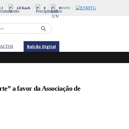
2.1
4.8 Km/h
0
0
BAIXO
Balcão Digital
ACTOS
te” a favor da Associação de