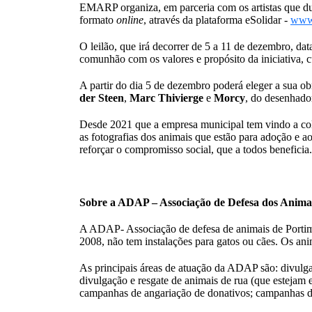
EMARP organiza, em parceria com os artistas que d
formato
online
, através da plataforma eSolidar -
www.
O leilão, que irá decorrer de 5 a 11 de dezembro, dat
comunhão com os valores e propósito da iniciativa, c
A partir do dia 5 de dezembro poderá eleger a sua obra
der Steen
,
Marc Thivierge
e
Morcy
, do desenhad
Desde 2021 que a empresa municipal tem vindo a co
as fotografias dos animais que estão para adoção e a
reforçar o compromisso social, que a todos beneficia.
Sobre a ADAP – Associação de Defesa dos Anima
A ADAP- Associação de defesa de animais de Portimã
2008, não tem instalações para gatos ou cães. Os an
As principais áreas de atuação da ADAP são: divulga
divulgação e resgate de animais de rua (que estejam e
campanhas de angariação de donativos; campanhas de 