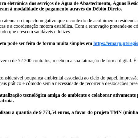
tura eletrónica dos serviços de Água de Abastecimento, Águas Resi
adiram à modalidade de pagamento através do Débito Direto.
o atenuar o impacto negativo que o contexto de acolhimento residencial 
s e a coordenação motora estabiliza. Com a renovação pretende-se cri
indo que crescem saudáveis e felizes.
reto pode ser feita de forma muita simples em
https://emarp.pt/regis
verso de 52 200 contratos, recebem a sua faturação de forma digital. 
erável poupança ambiental associada ao ciclo do papel, impressão e
rático e cómodo sem a necessidade de recorrer a deslocações presenc
ualização tecnológica amiga do ambiente e colaborar ativamente 
atraia.
alizou a quantia de 9 773,54 euros, a favor do projeto TMN (minh