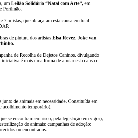
sa, um
Leilão Solidário “Natal com Arte”,
em
e Portimão.
 7 artistas, que abraçaram esta causa em total
ADAP.
bras de pintura dos artistas
Elsa Revez
,
Joke van
chinho
.
mpanha de Recolha de Dejetos Caninos, divulgando
 iniciativa é mais uma forma de apoiar esta causa e
e junto de animais em necessidade. Constituída em
e acolhimento temporário).
ue se encontram em risco, pela legislação em vigor);
; esterilização de animais; campanhas de adoção;
arecidos ou encontrados.