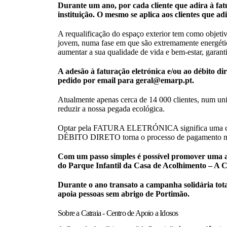
Durante um ano, por cada cliente que adira à fa
instituição. O mesmo se aplica aos clientes que 
A requalificação do espaço exterior tem como objetiv
jovem, numa fase em que são extremamente energética
aumentar a sua qualidade de vida e bem-estar, garant
A adesão à faturação eletrónica e/ou ao débito di
pedido por email para geral@emarp.pt.
Atualmente apenas cerca de 14 000 clientes, num uni
reduzir a nossa pegada ecológica.
Optar pela FATURA ELETRÓNICA significa uma consid
DÉBITO DIRETO torna o processo de pagamento mais p
Com um passo simples é possível promover uma at
do Parque Infantil da Casa de Acolhimento – A C
Durante o ano transato a campanha solidária tot
apoia pessoas sem abrigo de Portimão.
Sobre a Catraia - Centro de Apoio a Idosos