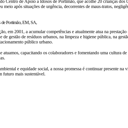
o Centro de Apoio a Idosos de Portimão, que acolhe 20 crianças dos 0 
seu meio após situações de urgência, decorrentes de maus-tratos, negli
 de Portimão, EM, SA,
ão, em 2001, a acumular competências e atualmente atua na prestação d
e gestão de resíduos urbanos, na limpeza e higiene pública, na gestão e
stacionamento público urbano.
e atuamos, capacitando os colaboradores e fomentando uma cultura de m
as.
biental e equidade social, a nossa promessa é continuar presente na v
 futuro mais sustentável.