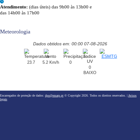
Atendimento:
(dias úteis) das 9h00 às 13h00 e
das 14h00 às 17h00
Meteorologia
Dados obtidos em: 00:00 07-08-2026
23.7
5.2 Km/h
0
0
BAIXO
Encarregados de proteção de dados:
dpo@emarp.pt
© Copyright 2026. Todos os direitos reservados. |
Avisos
legais