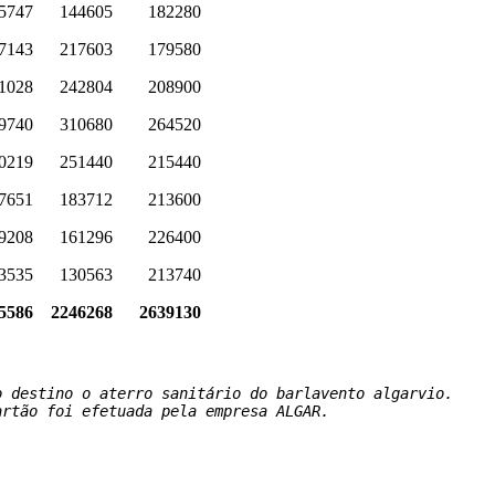
5747
144605
182280
7143
217603
179580
1028
242804
208900
9740
310680
264520
0219
251440
215440
7651
183712
213600
9208
161296
226400
3535
130563
213740
5586
2246268
2639130
 destino o aterro sanitário do barlavento algarvio.

artão foi efetuada pela empresa ALGAR.