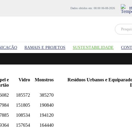
1
Dados obtidos em: 08:00 06-08-2026
NICAÇÃO
RAMAIS E PROJETOS
SUSTENTABILIDADE
CONT
pel e
Vidro
Monstros
Resíduos Urbanos e Equiparado
rtão
E
6082
185572
385270
7984
151805
190840
7885
108534
194120
9364
157654
164440