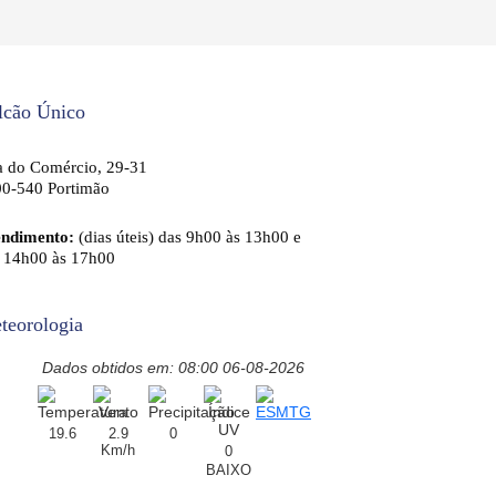
lcão Único
 do Comércio, 29-31
0-540 Portimão
endimento:
(dias úteis) das 9h00 às 13h00 e
 14h00 às 17h00
teorologia
Dados obtidos em: 08:00 06-08-2026
19.6
2.9
0
Km/h
0
BAIXO