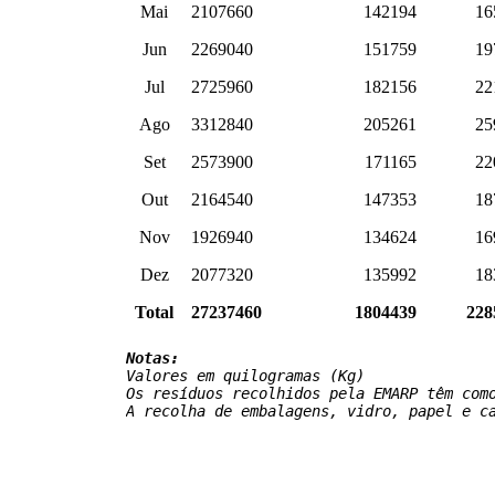
Mai
2107660
142194
16
Jun
2269040
151759
19
Jul
2725960
182156
22
Ago
3312840
205261
25
Set
2573900
171165
22
Out
2164540
147353
18
Nov
1926940
134624
16
Dez
2077320
135992
18
Total
27237460
1804439
228
Notas:
Valores em quilogramas (Kg)

Os resíduos recolhidos pela EMARP têm como
A recolha de embalagens, vidro, papel e c