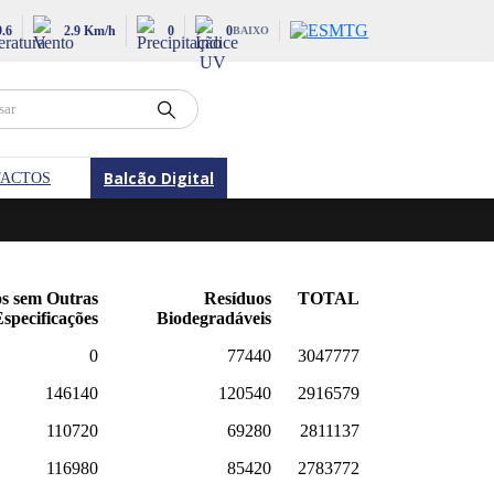
9.6
2.9 Km/h
0
0
BAIXO
Balcão Digital
ACTOS
s sem Outras
Resíduos
TOTAL
specificações
Biodegradáveis
0
77440
3047777
146140
120540
2916579
110720
69280
2811137
116980
85420
2783772