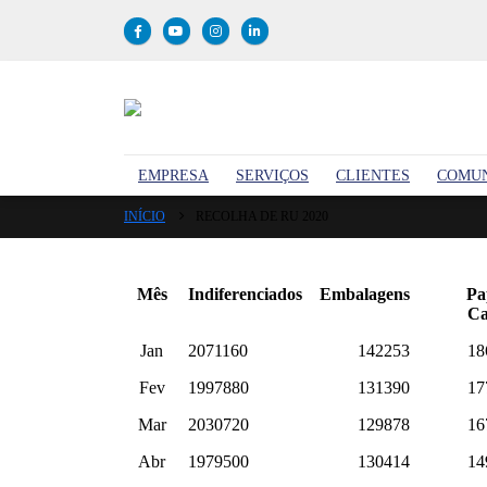
EMPRESA
SERVIÇOS
CLIENTES
COMU
INÍCIO
RECOLHA DE RU 2020
Mês
Indiferenciados
Embalagens
Pa
Ca
Jan
2071160
142253
18
Fev
1997880
131390
17
Mar
2030720
129878
16
Abr
1979500
130414
14