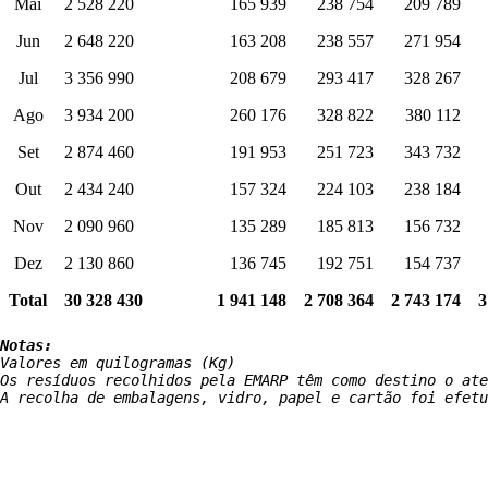
Mai
2 528 220
165 939
238 754
209 789
Jun
2 648 220
163 208
238 557
271 954
Jul
3 356 990
208 679
293 417
328 267
Ago
3 934 200
260 176
328 822
380 112
Set
2 874 460
191 953
251 723
343 732
Out
2 434 240
157 324
224 103
238 184
Nov
2 090 960
135 289
185 813
156 732
Dez
2 130 860
136 745
192 751
154 737
Total
30 328 430
1 941 148
2 708 364
2 743 174
3
Notas:
Valores em quilogramas (Kg)

Os resíduos recolhidos pela EMARP têm como destino o ate
A recolha de embalagens, vidro, papel e cartão foi efetu