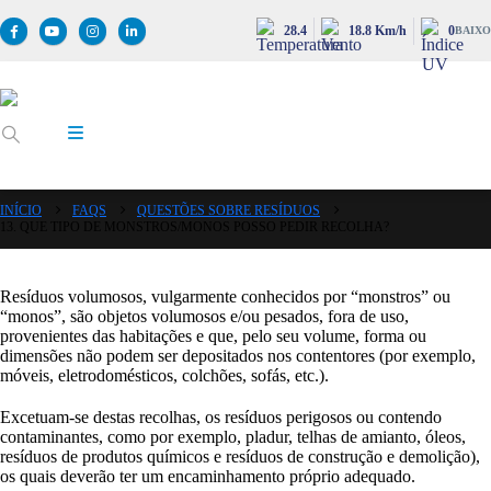
28.4
18.8 Km/h
0
BAIXO
INÍCIO
FAQS
QUESTÕES SOBRE RESÍDUOS
13. QUE TIPO DE MONSTROS/MONOS POSSO PEDIR RECOLHA?
Resíduos volumosos, vulgarmente conhecidos por “monstros” ou
“monos”, são objetos volumosos e/ou pesados, fora de uso,
provenientes das habitações e que, pelo seu volume, forma ou
dimensões não podem ser depositados nos contentores (por exemplo,
móveis, eletrodomésticos, colchões, sofás, etc.).
Excetuam-se destas recolhas, os resíduos perigosos ou contendo
contaminantes, como por exemplo, pladur, telhas de amianto, óleos,
resíduos de produtos químicos e resíduos de construção e demolição),
os quais deverão ter um encaminhamento próprio adequado.