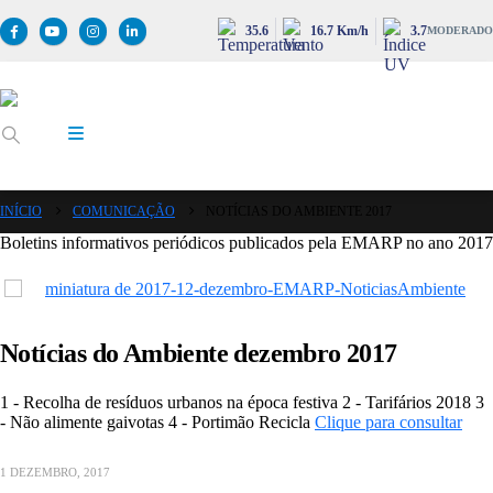
35.6
16.7 Km/h
3.7
MODERADO
INÍCIO
COMUNICAÇÃO
NOTÍCIAS DO AMBIENTE 2017
Boletins informativos periódicos publicados pela EMARP no ano 2017
Notícias do Ambiente dezembro 2017
1 - Recolha de resíduos urbanos na época festiva 2 - Tarifários 2018 3
- Não alimente gaivotas 4 - Portimão Recicla
Clique para consultar
1 DEZEMBRO, 2017