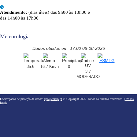
Atendimento:
(dias úteis) das 9h00 às 13h00 e
das 14h00 às 17h00
Meteorologia
Dados obtidos em: 17:00 08-08-2026
35.6
16.7 Km/h
0
3.7
MODERADO
Encarregados de proteção de dados:
dpo@emarp.pt
© Copyright 2026. Todos os direitos reservados. |
Avisos
legais