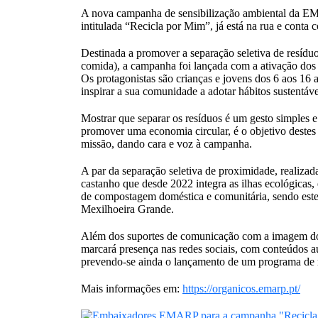
A nova campanha de sensibilização ambiental da E
intitulada “Recicla por Mim”, já está na rua e conta
Destinada a promover a separação seletiva de resíduo
comida), a campanha foi lançada com a ativação dos
Os protagonistas são crianças e jovens dos 6 aos 16
inspirar a sua comunidade a adotar hábitos sustentáve
Mostrar que separar os resíduos é um gesto simples e 
promover uma economia circular, é o objetivo deste
missão, dando cara e voz à campanha.
A par da separação seletiva de proximidade, realizad
castanho que desde 2022 integra as ilhas ecológicas
de compostagem doméstica e comunitária, sendo este
Mexilhoeira Grande.
Além dos suportes de comunicação com a imagem dos
marcará presença nas redes sociais, com conteúdos a
prevendo-se ainda o lançamento de um programa de rá
Mais informações em:
https://organicos.emarp.pt/