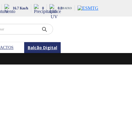
16.7 Km/h
0
0.8
BAIXO
Balcão Digital
ACTOS