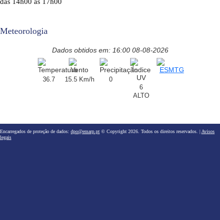
das 14h00 às 17h00
Meteorologia
Dados obtidos em: 16:00 08-08-2026
36.7
15.5 Km/h
0
6
ALTO
Encarregados de proteção de dados:
dpo@emarp.pt
© Copyright 2026. Todos os direitos reservados. |
Avisos
legais