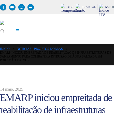
36.7
15.5 Km/h
6
ALTO
INÍCIO
NOTICIAS
,
PROJETOS E OBRAS
EMARP INICIOU EMPREITADA DE REABILITAÇÃO DE INFRAESTRUTURAS DE
SANEAMENTO PARA COMBATER A INTRUSÃO DE ÁGUA SALGADA EM
PORTIMÃO E ALVOR
14 maio, 2025
EMARP iniciou empreitada de
reabilitação de infraestruturas