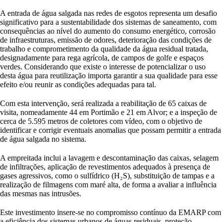
A entrada de água salgada nas redes de esgotos representa um desafio
significativo para a sustentabilidade dos sistemas de saneamento, com
consequências ao nível do aumento do consumo energético, corrosão
de infraestruturas, emissão de odores, deterioração das condições de
trabalho e comprometimento da qualidade da água residual tratada,
designadamente para rega agrícola, de campos de golfe e espaços
verdes. Considerando que existe o interesse de potencializar o uso
desta água para reutilização importa garantir a sua qualidade para esse
efeito e/ou reunir as condições adequadas para tal.
Com esta intervenção, será realizada a reabilitação de 65 caixas de
visita, nomeadamente 44 em Portimão e 21 em Alvor; e a inspeção de
cerca de 5.595 metros de coletores com vídeo, com o objetivo de
identificar e corrigir eventuais anomalias que possam permitir a entrada
de água salgada no sistema.
A empreitada inclui a lavagem e descontaminação das caixas, selagem
de infiltrações, aplicação de revestimentos adequados à presença de
gases agressivos, como o sulfídrico (H₂S), substituição de tampas e a
realização de filmagens com maré alta, de forma a avaliar a influência
das mesmas nas intrusões.
Este investimento insere-se no compromisso contínuo da EMARP com
a eficiência dos sistemas urbanos de águas residuais, proteção