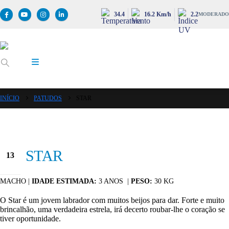
34.4
16.2 Km/h
2.2
MODERADO
INÍCIO
PATUDOS
STAR
STAR
13
Jan
MACHO |
IDADE ESTIMADA:
3 ANOS |
PESO:
30 KG
O Star é um jovem labrador com muitos beijos para dar. Forte e muito
brincalhão, uma verdadeira estrela, irá decerto roubar-lhe o coração se
tiver oportunidade.