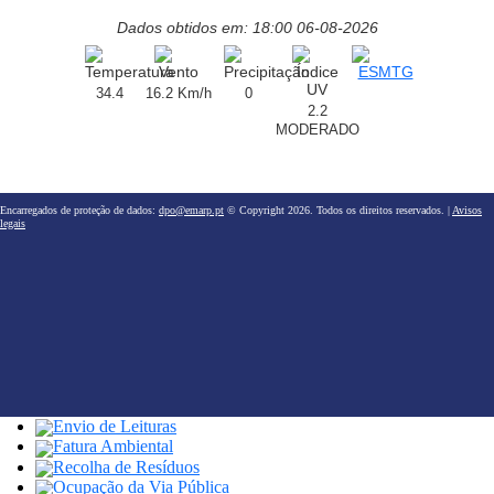
Dados obtidos em: 18:00 06-08-2026
34.4
16.2 Km/h
0
2.2
MODERADO
Encarregados de proteção de dados:
dpo@emarp.pt
© Copyright 2026. Todos os direitos reservados. |
Avisos
legais
Envio de Leituras
Fatura Ambiental
Recolha de Resíduos
Ocupação da Via Pública