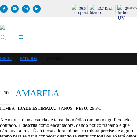
36.6
13.7 Km/h
2
BAIXO
INÍCIO
PATUDOS
AMARELA
AMARELA
10
Jan
FÊMEA |
IDADE ESTIMADA:
4 ANOS |
PESO:
29 KG
A Amarela é uma cadela de tamanho médio com um magnífico pelo
dourado. É descrita como encantadora, dando pouco trabalho e que
não puxa a trela. É afetuosa adora mimos, e embora precise de algum
tempo para se dar a conhecer quando se sentir confortável só terá olhos