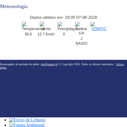
Meteorologia
Dados obtidos em: 18:00 07-08-2026
36.6
13.7 Km/h
0
2
BAIXO
Encarregados de proteção de dados:
dpo@emarp.pt
© Copyright 2026. Todos os direitos reservados. |
Avisos
legais
Envio de Leituras
Fatura Ambiental