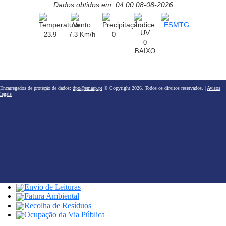
Dados obtidos em: 04:00 08-08-2026
23.9
7.3 Km/h
0
0
BAIXO
Encarregados de proteção de dados:
dpo@emarp.pt
© Copyright 2026. Todos os direitos reservados. |
Avisos
legais
Envio de Leituras
Fatura Ambiental
Recolha de Resíduos
Ocupação da Via Pública