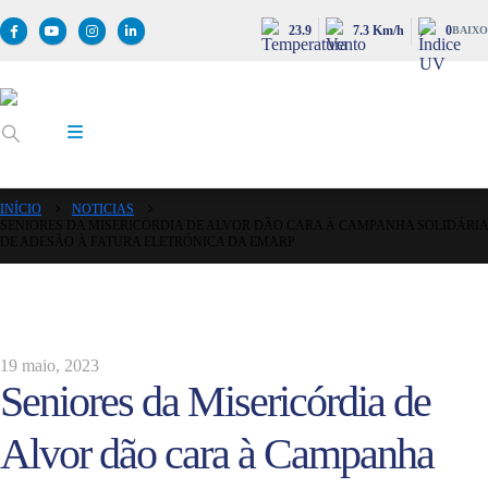
23.9
7.3 Km/h
0
BAIXO
INÍCIO
NOTICIAS
SENIORES DA MISERICÓRDIA DE ALVOR DÃO CARA À CAMPANHA SOLIDÁRIA
DE ADESÃO À FATURA ELETRÓNICA DA EMARP
19 maio, 2023
Seniores da Misericórdia de
Alvor dão cara à Campanha