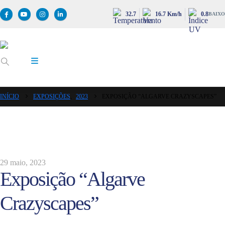
32.7
16.7 Km/h
0.8
BAIXO
INÍCIO
EXPOSIÇÕES
,
2023
EXPOSIÇÃO “ALGARVE CRAZYSCAPES”
29 maio, 2023
Exposição “Algarve
Crazyscapes”