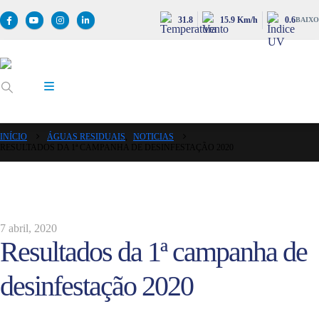
31.8
15.9 Km/h
0.6
BAIXO
INÍCIO
ÁGUAS RESIDUAIS
,
NOTICIAS
RESULTADOS DA 1ª CAMPANHA DE DESINFESTAÇÃO 2020
7 abril, 2020
Resultados da 1ª campanha de
desinfestação 2020