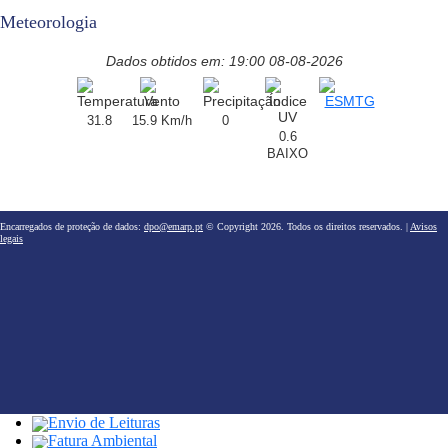
Meteorologia
Dados obtidos em: 19:00 08-08-2026
31.8
15.9 Km/h
0
0.6
BAIXO
Encarregados de proteção de dados:
dpo@emarp.pt
© Copyright 2026. Todos os direitos reservados. |
Avisos
legais
Envio de Leituras
Fatura Ambiental