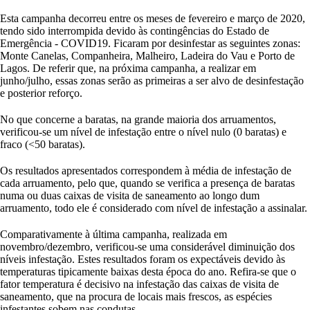
Esta campanha decorreu entre os meses de fevereiro e março de 2020,
tendo sido interrompida devido às contingências do Estado de
Emergência - COVID19. Ficaram por desinfestar as seguintes zonas:
Monte Canelas, Companheira, Malheiro, Ladeira do Vau e Porto de
Lagos. De referir que, na próxima campanha, a realizar em
junho/julho, essas zonas serão as primeiras a ser alvo de desinfestação
e posterior reforço.
No que concerne a baratas, na grande maioria dos arruamentos,
verificou-se um nível de infestação entre o nível nulo (0 baratas) e
fraco (<50 baratas).
Os resultados apresentados correspondem à média de infestação de
cada arruamento, pelo que, quando se verifica a presença de baratas
numa ou duas caixas de visita de saneamento ao longo dum
arruamento, todo ele é considerado com nível de infestação a assinalar.
Comparativamente à última campanha, realizada em
novembro/dezembro, verificou-se uma considerável diminuição dos
níveis infestação. Estes resultados foram os expectáveis devido às
temperaturas tipicamente baixas desta época do ano. Refira-se que o
fator temperatura é decisivo na infestação das caixas de visita de
saneamento, que na procura de locais mais frescos, as espécies
infestantes sobem nas condutas.