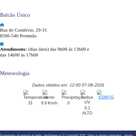
Balcão Único
Rua do Comércio, 29-31
8500-540 Portimão
Atendimento:
(dias úteis) das 9h00 às 13h00 e
das 14h00 às 17h00
Meteorologia
Dados obtidos em: 12:00 07-08-2026
33
8.9 Km/h
0
6.1
ALTO
Encarregados de proteção de dados:
dpo@emarp.pt
© Copyright 2026. Todos os direitos reservados. |
Avisos