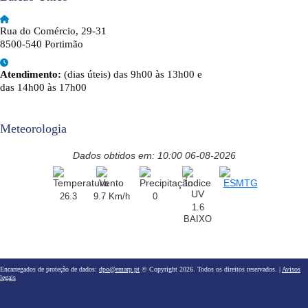
Rua do Comércio, 29-31
8500-540 Portimão
Atendimento:
(dias úteis) das 9h00 às 13h00 e
das 14h00 às 17h00
Meteorologia
Dados obtidos em: 10:00 06-08-2026
26.3
9.7 Km/h
0
1.6
BAIXO
Encarregados de proteção de dados:
dpo@emarp.pt
© Copyright 2026. Todos os direitos reservados. |
Avisos
legais