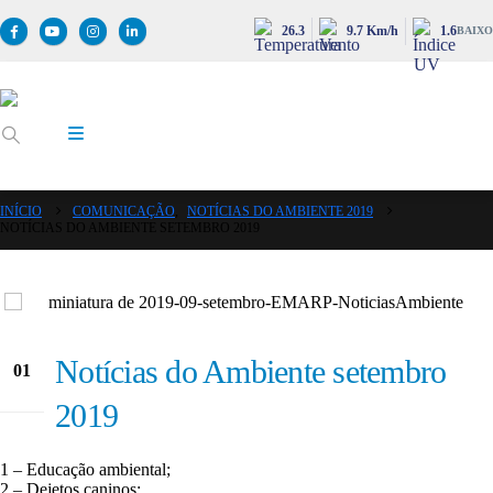
26.3
9.7 Km/h
1.6
BAIXO
INÍCIO
COMUNICAÇÃO
,
NOTÍCIAS DO AMBIENTE 2019
NOTÍCIAS DO AMBIENTE SETEMBRO 2019
Notícias do Ambiente setembro
01
Set
2019
1 – Educação ambiental;
2 – Dejetos caninos;