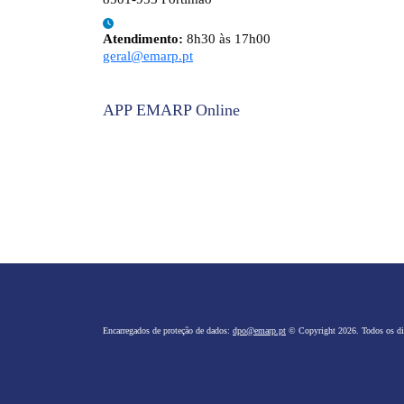
Atendimento:
8h30 às 17h00
geral@emarp.pt
APP EMARP Online
Encarregados de proteção de dados:
dpo@emarp.pt
© Copyright 2026. Todos os dir