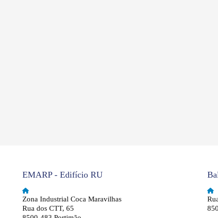
EMARP - Edifício RU
Ba
Zona Industrial Coca Maravilhas
Rua
Rua dos CTT, 65
850
8500-483 Portimão