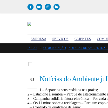
EMPRESA
SERVIÇOS
CLIENTES
COMU
INÍCIO
COMUNICAÇÃO
,
NOTÍCIAS DO AMBIENTE 201
Notícias do Ambiente ju
01
Jul
1 – Separe os seus resíduos nas praias;
2 – Estacione à sombra – Parque de estacionamento 
3 – Campanha solidária fatura eletrónica – Por cad
4 – Os 11 mitos sobre a reciclagem – Parti um copo
5 – Controlo da qualidade da água;