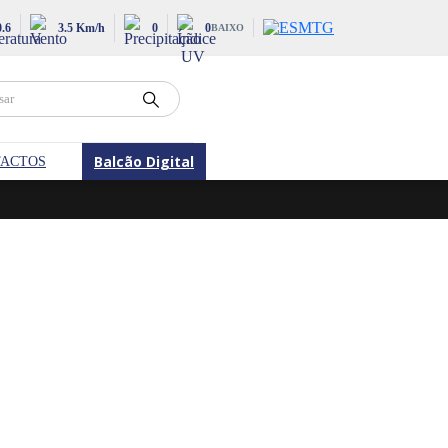
0.6
3.5 Km/h
0
0
BAIXO
Balcão Digital
ACTOS