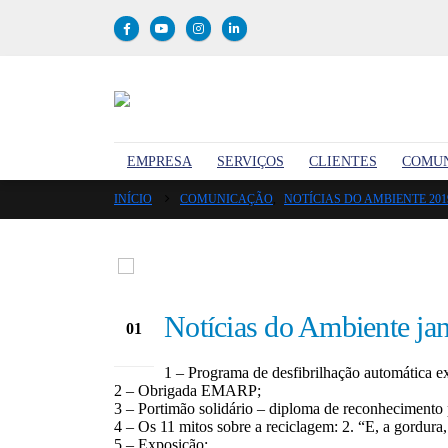
EMPRESA
SERVIÇOS
CLIENTES
COMU
INÍCIO
COMUNICAÇÃO
,
NOTÍCIAS DO AMBIENTE 201
Notícias do Ambiente ja
01
Jan
1 – Programa de desfibrilhação automática ex
2 – Obrigada EMARP;
3 – Portimão solidário – diploma de reconhecimento 
4 – Os 11 mitos sobre a reciclagem: 2. “E, a gordura
5 – Exposição;