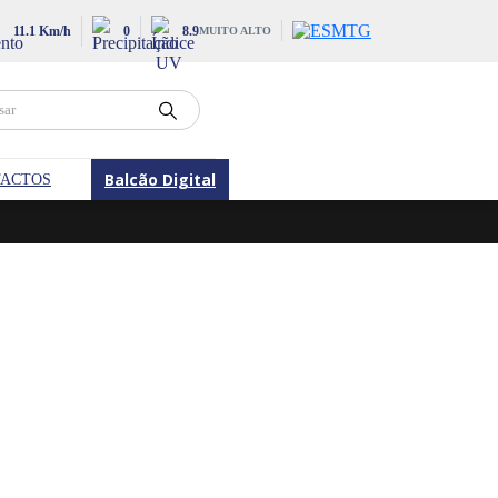
11.1 Km/h
0
8.9
MUITO ALTO
Balcão Digital
ACTOS