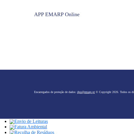
APP EMARP Online
Encarregados de proteção de dados:
dpo@emarp.pt
© Copyright 2026. Todos os dir
Envio de Leituras
Fatura Ambiental
Recolha de Resíduos