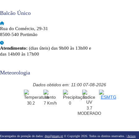
Balcão Único
Rua do Comércio, 29-31
8500-540 Portimão
Atendimento:
(dias úteis) das 9h00 às 13h00 e
das 14h00 às 17h00
Meteorologia
Dados obtidos em: 11:00 07-08-2026
30.2
7 Km/h
0
3.7
MODERADO
Encarregados de proteção de dados:
dpo@emarp.pt
© Copyright 2026. Todos os direitos reservados. |
Avisos