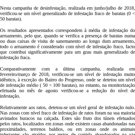
Nesta campanha de desinfestação, realizada em junho/julho de 2018,
verificou-se um nível generalizado de infestação fraco de baratas (0 <
50 baratas).
Os resultados apresentados correspondem à média de infestação do
arruamento, pelo que, quando se verifica a presença de baratas numa
ou duas caixas de visita de sanemanento ao longo dum arruamento,
todo o arruamento é considerado com nível de infestação fraco, facto
que contribui significativamente para um grau mais generalizado de
infestação fraca.
Comparativamente com a última campanha, realizada em
fevereiro/março de 2018, verificou-se um nível de infestação muito
idêntico, à exceção do Bairro do Progresso, onde se detetou um nível
de infestação médio ( 50 < 100 baratas), no entanto, na monitorização
efetuada no mês de agosto verificou-se a redução do nível de
infestação.
Relativamente aos ratos, detetou-se um nível geral de infestação nulo.
Nas zonas com nível fraco de infestação de ratos foram na sua maioria
avistados buracos na calçada. Estes são fruto dos túneis efetuados
pelos ratos, localizados em zonas onde existem casas abandonadas nas
proximidades, terrenos baldios, ou em zonas onde os animais
infestantes são atraídos por restos de comida abandonados na via