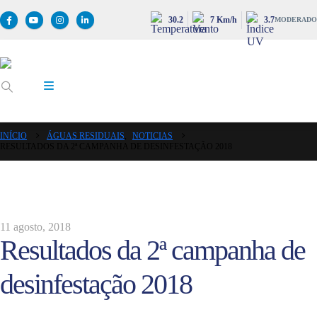
30.2
7 Km/h
3.7
MODERADO
INÍCIO
ÁGUAS RESIDUAIS
,
NOTICIAS
RESULTADOS DA 2ª CAMPANHA DE DESINFESTAÇÃO 2018
11 agosto, 2018
Resultados da 2ª campanha de
desinfestação 2018